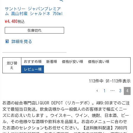
サントリー ジャパンプレミア
ム 高山村産 シャルドネ 750ml
¥
4,480
税込
在庫切れ
詳細を見る
おすすめ順
新着順
価格が安い順
価格が高い順
並び替
え
レビュー順
113
件中
91
-
113
件表示
1
…
3
4
お酒の総合専門店LIQUOR DEPOT（リカーデポ）。AM9:00までのご注
文で最短当日発送。飲食店様から一般個人のお客様まで幅広くニー
ズにお応えいたします 。ウイスキー、ワイン、焼酎、日本酒、ビー
ル、その他様々な酒類や飲料水を品揃え。お店のメニューに合わせ
たお酒のセレクションもお任せください。【送料無料配達】7980円