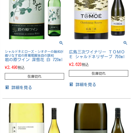
シャルドネとローズ・シオターの融和が
広島三次ワイナリー ＴＯＭＯ
織りなす岩の原葡萄園独自の調和
Ｅ シャルドネリザーブ 750ml
岩の原ワイン 深雪花 白 720ml
¥
2,620
税込
¥
2,490
税込
在庫切れ
在庫切れ
詳細を見る
詳細を見る