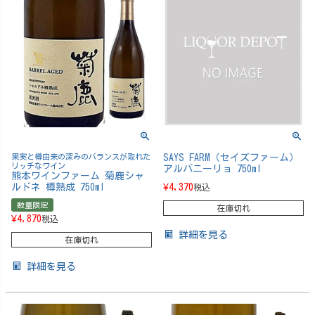
果実と樽由来の深みのバランスが取れた
SAYS FARM（セイズファーム）
リッチなワイン
アルバニーリョ 750ml
熊本ワインファーム 菊鹿シャ
ルドネ 樽熟成 750ml
¥
4,370
税込
数量限定
在庫切れ
¥
4,870
税込
詳細を見る
在庫切れ
詳細を見る