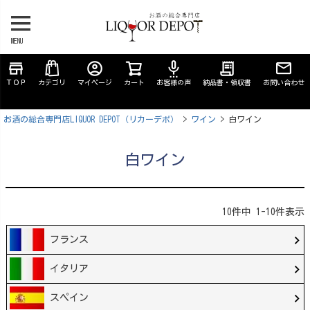
MENU
store
account_circle
settings_voice
receipt_long
ＴＯＰ
カテゴリ
マイページ
カート
お客様の声
納品書・領収書
お問い合わせ
お酒の総合専門店LIQUOR DEPOT（リカーデポ）
ワイン
白ワイン
白ワイン
10
件中
1
-
10
件表示
フランス
イタリア
スペイン