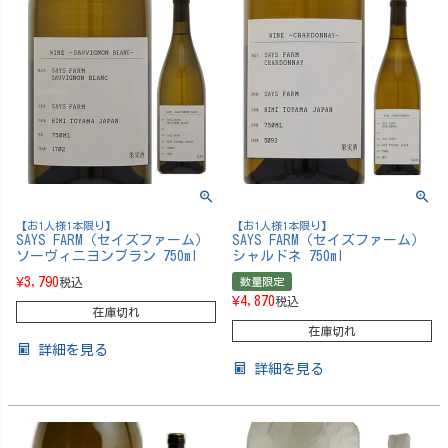
【お1人様1本限り】
【お1人様1本限り】
SAYS FARM（セイズファーム）
SAYS FARM（セイズファーム）
ソーヴィニヨンブラン 750ml
シャルドネ 750ml
¥
3,790
税込
数量限定
¥
4,870
税込
在庫切れ
在庫切れ
詳細を見る
詳細を見る