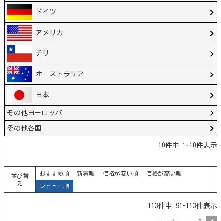
ドイツ
アメリカ
チリ
オーストラリア
日本
その他ヨーロッパ
その他各国
10
件中
1
-
10
件表示
おすすめ順
新着順
価格が安い順
価格が高い順
並び替
え
レビュー順
113
件中
91
-
113
件表示