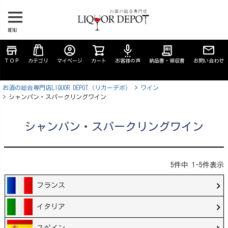
MENU
store
account_circle
settings_voice
receipt_long
ＴＯＰ
カテゴリ
マイページ
カート
お客様の声
納品書・領収書
お問い合わせ
お酒の総合専門店LIQUOR DEPOT（リカーデポ）
ワイン
シャンパン・スパークリングワイン
シャンパン・スパークリングワイン
5
件中
1
-
5
件表示
フランス
イタリア