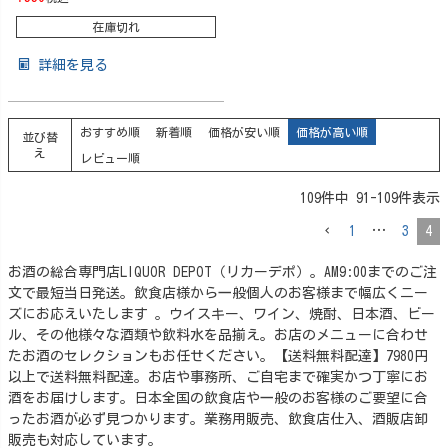
在庫切れ
詳細を見る
おすすめ順
新着順
価格が安い順
価格が高い順
並び替
え
レビュー順
109
件中
91
-
109
件表示
1
…
3
4
お酒の総合専門店LIQUOR DEPOT（リカーデポ）。AM9:00までのご注
文で最短当日発送。飲食店様から一般個人のお客様まで幅広くニー
ズにお応えいたします 。ウイスキー、ワイン、焼酎、日本酒、ビー
ル、その他様々な酒類や飲料水を品揃え。お店のメニューに合わせ
たお酒のセレクションもお任せください。【送料無料配達】7980円
以上で送料無料配達。お店や事務所、ご自宅まで確実かつ丁寧にお
酒をお届けします。日本全国の飲食店や一般のお客様のご要望に合
ったお酒が必ず見つかります。業務用販売、飲食店仕入、酒販店卸
販売も対応しています。