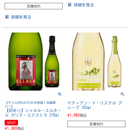
詳細を見る
在庫切れ
詳細を見る
【ラベル汚れのため大特価！在庫限
ペティアン・ド・リステル グ
り！】
レープ 750ml
【訳あり】シャルル・エルネー
ル カリテ・エクストラ 375ml
¥
1,680
税込
OUTLET
在庫切れ
¥
1,980
税込