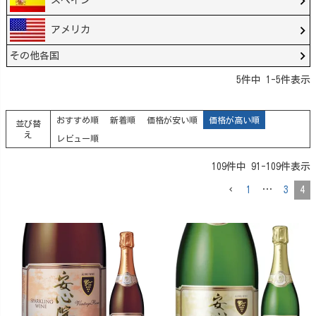
スペイン
アメリカ
その他各国
5
件中
1
-
5
件表示
おすすめ順
新着順
価格が安い順
価格が高い順
並び替
え
レビュー順
109
件中
91
-
109
件表示
1
…
3
4