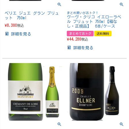
ペリエ ジュエ グラン ブリュ
まとめ買いがおトク！
ヴーヴ・クリコ イエローラベ
ット 750ml
ル ブリュット 750ml【箱な
¥
8,300
税込
し・正規品】 6本/ケース
詳細を見る
まとめておトク
送料無料
¥
44,280
税込
詳細を見る