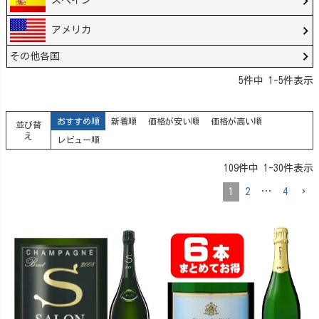
スペイン
アメリカ
その他各国
5
件中
1
-
5
件表示
おすすめ順
新着順
価格が安い順
価格が高い順
並び替
え
レビュー順
109
件中
1
-
30
件表示
1
2
…
4