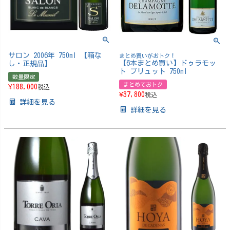
サロン 2006年 750ml 【箱な
まとめ買いがおトク！
【6本まとめ買い】ドゥラモッ
し・正規品】
ト ブリュット 750ml
数量限定
まとめておトク
¥
188,000
税込
¥
37,800
税込
詳細を見る
詳細を見る