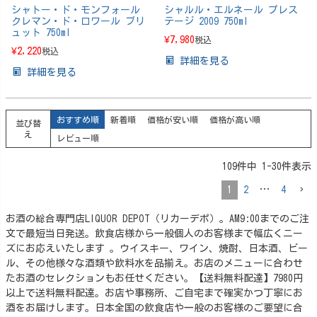
シャトー・ド・モンフォール
シャルル・エルネール プレス
クレマン・ド・ロワール ブリ
テージ 2009 750ml
ュット 750ml
¥
7,980
税込
¥
2,220
税込
詳細を見る
詳細を見る
おすすめ順
新着順
価格が安い順
価格が高い順
並び替
え
レビュー順
109
件中
1
-
30
件表示
1
2
…
4
お酒の総合専門店LIQUOR DEPOT（リカーデポ）。AM9:00までのご注
文で最短当日発送。飲食店様から一般個人のお客様まで幅広くニー
ズにお応えいたします 。ウイスキー、ワイン、焼酎、日本酒、ビー
ル、その他様々な酒類や飲料水を品揃え。お店のメニューに合わせ
たお酒のセレクションもお任せください。【送料無料配達】7980円
以上で送料無料配達。お店や事務所、ご自宅まで確実かつ丁寧にお
酒をお届けします。日本全国の飲食店や一般のお客様のご要望に合