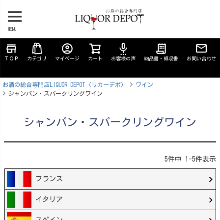
MENU
store
account_circle
settings_voice
receipt_long
ＴＯＰ
カテゴリ
マイページ
カート
お客様の声
納品書・領収書
お問い合わせ
お酒の総合専門店LIQUOR DEPOT（リカーデポ）
ワイン
シャンパン・スパークリングワイン
シャンパン・スパークリングワイン
5
件中
1
-
5
件表示
フランス
イタリア