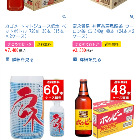
カゴメ トマトジュース低塩 ペ
富永貿易 神戸茶房烏龍茶 ウー
ットボトル 720ml 30本（15本
ロン茶 缶 340g 48本（24本×2
×2ケース）
ケース）
まとめておトク
送料無料
まとめておトク
送料無料
¥
7,480
¥
3,380
税込
税込
詳細を見る
詳細を見る