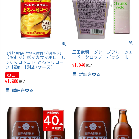
三田飲料 グレープフルーツエ
【季節商品のため大特価！在庫限り】
ード シロップ パック 1L
【訳あり】ポッカサッポロ じ
っくりコトコト とろ～りコー
¥
1,040
税込
ン 190ml【24本/ケース】
詳細を見る
OUTLET
¥
1,980
税込
詳細を見る