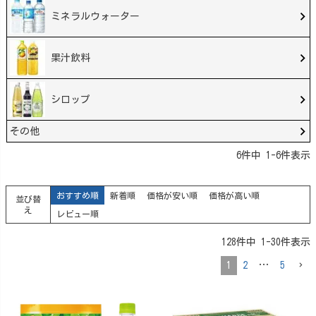
ミネラルウォーター
果汁飲料
シロップ
その他
6
件中
1
-
6
件表示
おすすめ順
新着順
価格が安い順
価格が高い順
並び替
え
レビュー順
128
件中
1
-
30
件表示
1
2
…
5