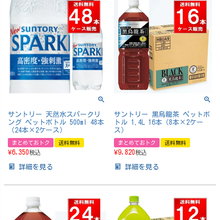
サントリー 天然水スパークリ
サントリー 黒烏龍茶 ペットボ
ング ペットボトル 500ml 48本
トル 1.4L 16本（8本×2ケー
（24本×2ケース）
ス）
まとめておトク
送料無料
まとめておトク
送料無料
¥
6,350
¥
9,820
税込
税込
詳細を見る
詳細を見る