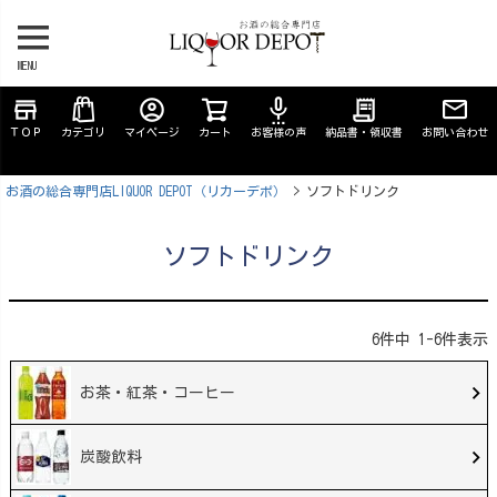
MENU
store
account_circle
settings_voice
receipt_long
ＴＯＰ
カテゴリ
マイページ
カート
お客様の声
納品書・領収書
お問い合わせ
お酒の総合専門店LIQUOR DEPOT（リカーデポ）
ソフトドリンク
ソフトドリンク
6
件中
1
-
6
件表示
お茶・紅茶・コーヒー
炭酸飲料