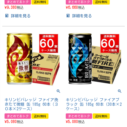
まとめておトク
送料無料
まとめておトク
送料無料
¥
9,380
¥
6,660
税込
税込
詳細を見る
詳細を見る
キリンビバレッジ ファイア挽
キリンビバレッジ ファイアブ
きたて微糖 缶 185g 60本（３
ラック 缶 185g 60本（30本×2
０本×2ケース）
ケース）
まとめておトク
送料無料
まとめておトク
送料無料
¥
5,080
¥
5,080
税込
税込