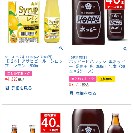
ケースでお得（1本あたり360円）
【送料無料】
【12本】アサヒビール シロッ
ホッピービバレッジ 黒ホッピ
プ レモン 600ml
ー 業務用 瓶 360ml 40本（20
本×2ケース）
まとめておトク
¥
4,320
まとめておトク
送料無料
税込
¥
7,200
税込
詳細を見る
詳細を見る