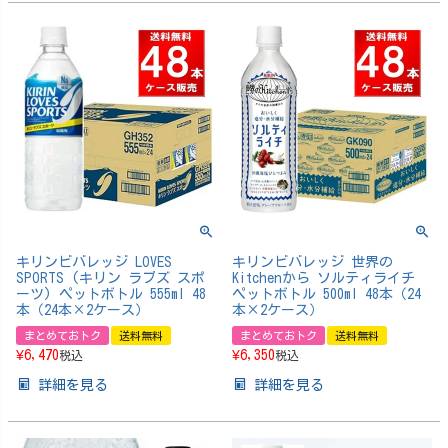
キリンビバレッジ LOVES
キリンビバレッジ 世界の
SPORTS (キリン ラブズ スポ
Kitchenから ソルティライチ
ーツ) ペットボトル 555ml 48
ペットボトル 500ml 48本（24
本（24本×2ケース）
本×2ケース）
まとめておトク
送料無料
まとめておトク
送料無料
¥
6,470
¥
6,350
税込
税込
詳細を見る
詳細を見る