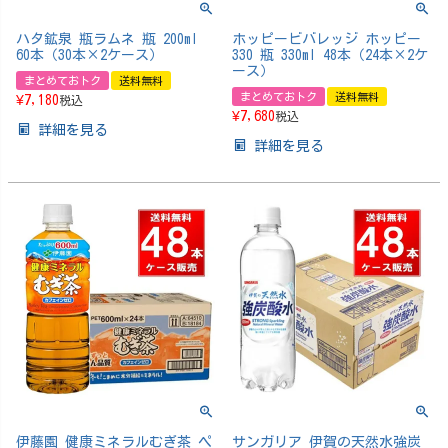
ハタ鉱泉 瓶ラムネ 瓶 200ml
ホッピービバレッジ ホッピー
60本（30本×2ケース）
330 瓶 330ml 48本（24本×2ケ
ース）
まとめておトク
送料無料
まとめておトク
送料無料
¥
7,180
税込
¥
7,680
税込
詳細を見る
詳細を見る
伊藤園 健康ミネラルむぎ茶 ペ
サンガリア 伊賀の天然水強炭