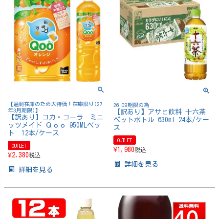
【過剰在庫のため大特価！在庫限り(27
26.09期限の為
年3月期限)】
【訳あり】アサヒ飲料 十六茶
【訳あり】コカ・コーラ ミニ
ペットボトル 630ml 24本/ケー
ッツメイド Ｑｏｏ 950MLペッ
ス
ト 12本/ケース
OUTLET
OUTLET
¥
1,980
税込
¥
2,380
税込
詳細を見る
詳細を見る