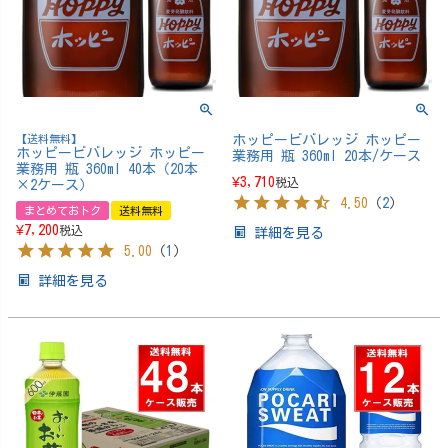
【送料無料】
ホッピービバレッジ ホッピー
ホッピービバレッジ ホッピー
業務用 瓶 360ml 20本/ケース
業務用 瓶 360ml 40本（20本
¥
3,710
税込
×2ケース）
4.50
（
2
）
まとめておトク
送料無料
¥
7,200
税込
詳細を見る
5.00
（
1
）
詳細を見る