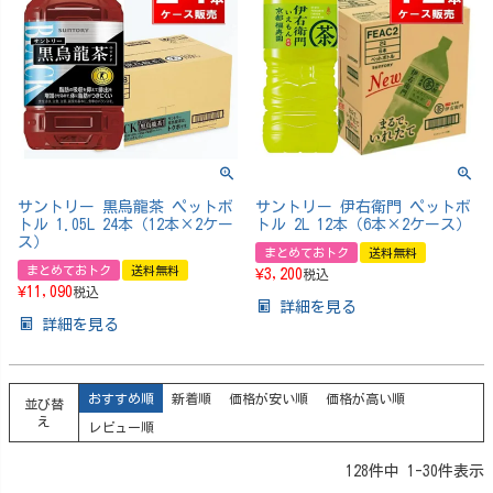
サントリー 黒烏龍茶 ペットボ
サントリー 伊右衛門 ペットボ
トル 1.05L 24本（12本×2ケー
トル 2L 12本（6本×2ケース）
ス）
まとめておトク
送料無料
まとめておトク
送料無料
¥
3,200
税込
¥
11,090
税込
詳細を見る
詳細を見る
おすすめ順
新着順
価格が安い順
価格が高い順
並び替
え
レビュー順
128
件中
1
-
30
件表示