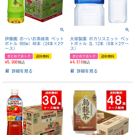
伊藤園 お～いお茶緑茶 ペット
大塚製薬 ポカリスエット ペッ
ボトル 600ml 48本（24本×2ケ
トボトル 2L 12本（6本×2ケー
ース）
ス）
まとめておトク
送料無料
まとめておトク
送料無料
¥
5,990
¥
4,510
税込
税込
詳細を見る
詳細を見る