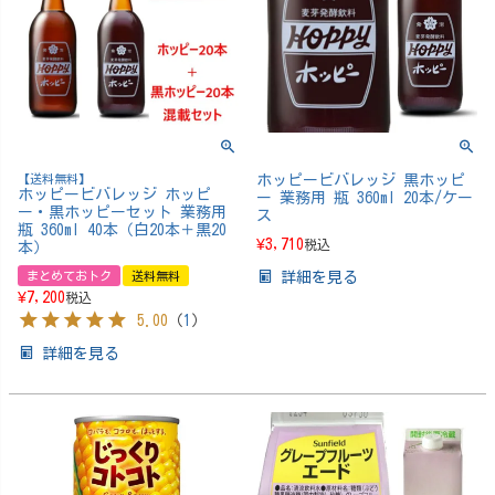
【送料無料】
ホッピービバレッジ 黒ホッピ
ホッピービバレッジ ホッピ
ー 業務用 瓶 360ml 20本/ケー
ー・黒ホッピーセット 業務用
ス
瓶 360ml 40本（白20本＋黒20
¥
3,710
税込
本）
まとめておトク
送料無料
詳細を見る
¥
7,200
税込
5.00
（
1
）
詳細を見る