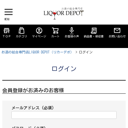
MENU
store
account_circle
settings_voice
receipt_long
ＴＯＰ
カテゴリ
マイページ
カート
お客様の声
納品書・領収書
お問い合わせ
お酒の総合専門店LIQUOR DEPOT（リカーデポ）
ログイン
ログイン
会員登録がお済みのお客様
メールアドレス
(必須)