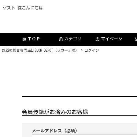
ゲスト 様こんにちは
ＴＯＰ
カテゴリ
マイページ
store
account_circle
お酒の総合専門店LIQUOR DEPOT（リカーデポ）
ログイン
会員登録がお済みのお客様
メールアドレス
(必須)