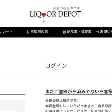
カート
お客様の声
納品書・領収書
お問い
settings_voice
receipt_long
ログイン
まだご登録がお済みでないお客
会員登録は無料です。
会員登録をしていただきますと二度目以降
お得なポイントサービスのご利用やお気に