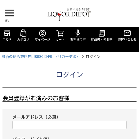
MENU
store
account_circle
settings_voice
receipt_long
ＴＯＰ
カテゴリ
マイページ
カート
お客様の声
納品書・領収書
お問い合わせ
お酒の総合専門店LIQUOR DEPOT（リカーデポ）
ログイン
ログイン
会員登録がお済みのお客様
メールアドレス
(必須)