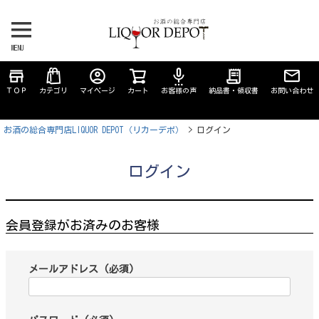
MENU
store
account_circle
settings_voice
receipt_long
ＴＯＰ
カテゴリ
マイページ
カート
お客様の声
納品書・領収書
お問い合わせ
お酒の総合専門店LIQUOR DEPOT（リカーデポ）
ログイン
ログイン
会員登録がお済みのお客様
メールアドレス
(必須)