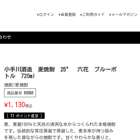
ログイン
会員登録
ご利用ガイド
メールマガジン
合わせ
小手川酒造 麦焼酎 25° 六花 ブルーボ
トル 720ml
焼酎/麦焼酎
商品番号
63393
¥
1,130
税込
[
11
ポイント進呈 ]
麦、麦麹100％と天然の清洌な水からつくられた本格焼酎
です。伝統的な常圧蒸留で蒸留した、麦本来が持つ旨み
を残した昔ながらの焼酎です。甘くやわらかな香りと、