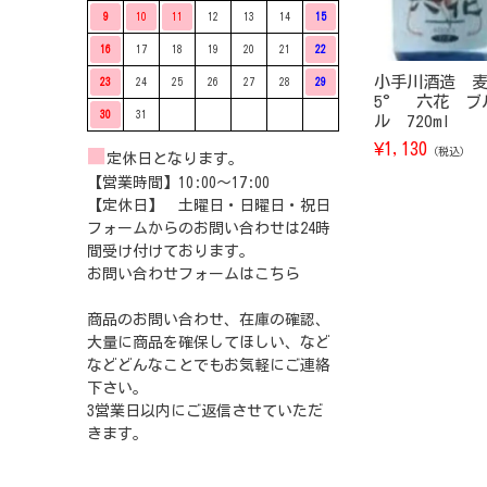
9
10
11
12
13
14
15
16
17
18
19
20
21
22
小手川酒造 麦
23
24
25
26
27
28
29
5° 六花 ブ
30
31
ル 720ml
¥
1,130
（税込）
■
定休日となります。
【営業時間】10:00〜17:00
【定休日】 土曜日・日曜日・祝日
フォームからのお問い合わせは24時
間受け付けております。
お問い合わせフォームは
こちら
商品のお問い合わせ、在庫の確認、
大量に商品を確保してほしい、など
などどんなことでもお気軽にご連絡
下さい。
3営業日以内にご返信させていただ
きます。