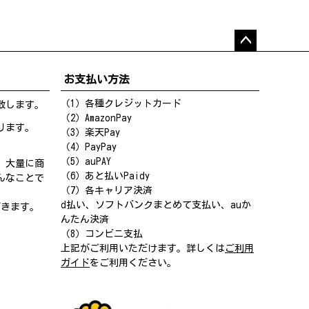
ペー
ジト
お支払い方法
ップ
へ
（1）各種クレジットカード
致します。
（2）AmazonPay
ります。
（3）楽天Pay
（4）PayPay
（5）auPAY
、大量に商
（6）あと払いPaidy
んなことで
（7）各キャリア決済
d払い、ソフトバンクまとめて支払い、auか
だきます。
んたん決済
（8）コンビニ支払
上記がご利用いただけます。詳しくは
ご利用
ガイド
をご利用ください。