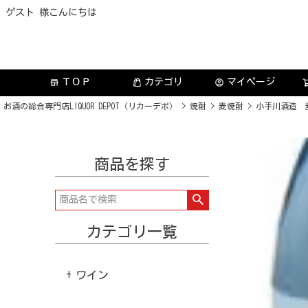
ゲスト 様こんにちは
ＴＯＰ
カテゴリ
マイページ
store
account_circle
お酒の総合専門店LIQUOR DEPOT（リカーデポ）
焼酎
麦焼酎
小手川酒造 麦
商品を探す
カテゴリ一覧
ワイン