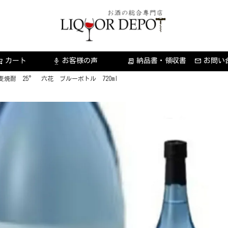
カート
お客様の声
納品書・領収書
お問い
settings_voice
receipt_long
焼酎 25° 六花 ブルーボトル 720ml