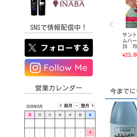
SNSで情報配信中！
サント
ムハー
26 70
23,8
¥
営業カレンダー
今までに
2026年8月
日
月
火
水
木
金
土
1
2
3
4
5
6
7
8