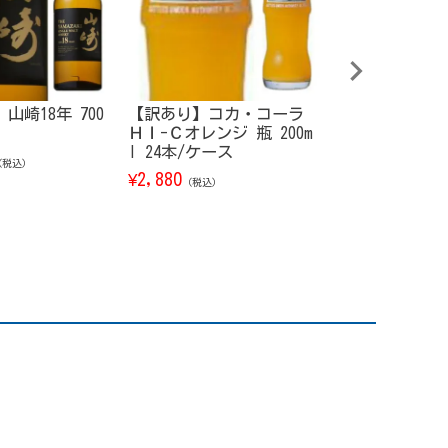
山崎18年 700
【訳あり】コカ・コーラ
サントリー シ
ＨＩ-Ｃオレンジ 瓶 200m
トウイスキー 白
l 24本/ケース
of the Dist
（税込）
ーリー・オブ・
2,880
¥
（税込）
ティラリー） 202
ON 700ml【箱
19,800
¥
（税込）