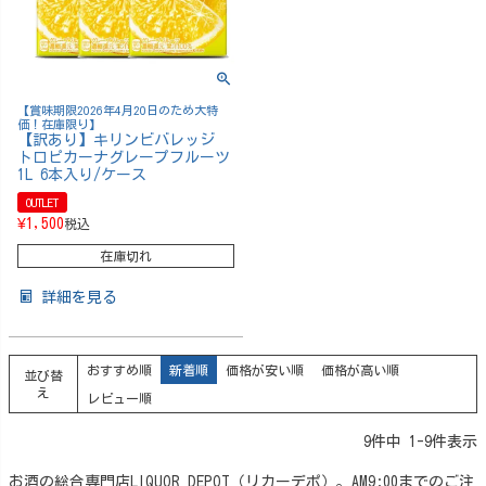
【賞味期限2026年4月20日のため大特
価！在庫限り】
【訳あり】キリンビバレッジ
トロピカーナグレープフルーツ
1L 6本入り/ケース
OUTLET
¥
1,500
税込
在庫切れ
詳細を見る
おすすめ順
新着順
価格が安い順
価格が高い順
並び替
え
レビュー順
9
件中
1
-
9
件表示
お酒の総合専門店LIQUOR DEPOT（リカーデポ）。AM9:00までのご注