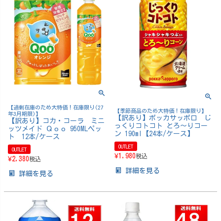
【過剰在庫のため大特価！在庫限り(27
【季節商品のため大特価！在庫限り】
年3月期限)】
【訳あり】ポッカサッポロ じ
【訳あり】コカ・コーラ ミニ
っくりコトコト とろ～りコー
ッツメイド Ｑｏｏ 950MLペッ
ン 190ml【24本/ケース】
ト 12本/ケース
OUTLET
OUTLET
¥
1,980
税込
¥
2,380
税込
詳細を見る
詳細を見る