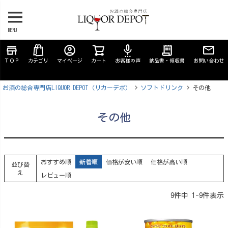
MENU
store
account_circle
settings_voice
receipt_long
ＴＯＰ
カテゴリ
マイページ
カート
お客様の声
納品書・領収書
お問い合わせ
お酒の総合専門店LIQUOR DEPOT（リカーデポ）
ソフトドリンク
その他
その他
おすすめ順
新着順
価格が安い順
価格が高い順
並び替
え
レビュー順
9
件中
1
-
9
件表示