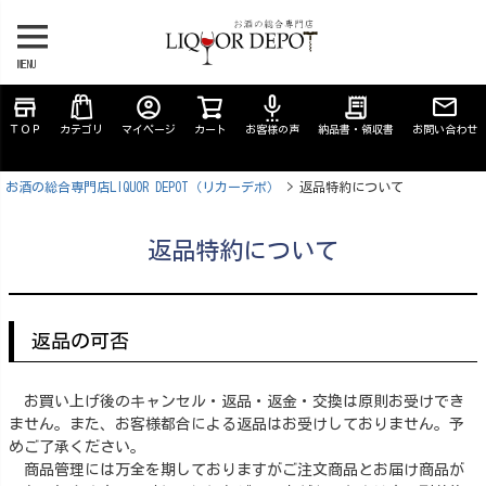
MENU
store
account_circle
settings_voice
receipt_long
ＴＯＰ
カテゴリ
マイページ
カート
お客様の声
納品書・領収書
お問い合わせ
お酒の総合専門店LIQUOR DEPOT（リカーデポ）
返品特約について
返品特約について
返品の可否
お買い上げ後のキャンセル・返品・返金・交換は原則お受けでき
ません。また、お客様都合による返品はお受けしておりません。予
めご了承ください。
商品管理には万全を期しておりますがご注文商品とお届け商品が