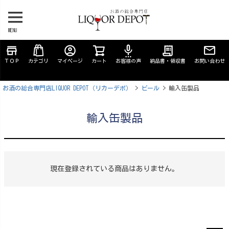
MENU
store
account_circle
settings_voice
receipt_long
ＴＯＰ
カテゴリ
マイページ
カート
お客様の声
納品書・領収書
お問い合わせ
お酒の総合専門店LIQUOR DEPOT（リカーデポ）
ビール
輸入缶製品
輸入缶製品
現在登録されている商品はありません。