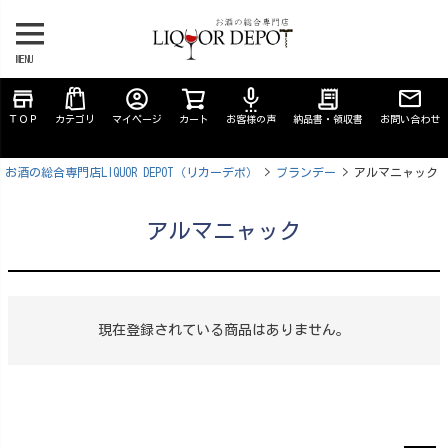
MENU
store
account_circle
settings_voice
receipt_long
ＴＯＰ
カテゴリ
マイページ
カート
お客様の声
納品書・領収書
お問い合わせ
お酒の総合専門店LIQUOR DEPOT（リカーデポ）
ブランデー
アルマニャック
アルマニャック
現在登録されている商品はありません。