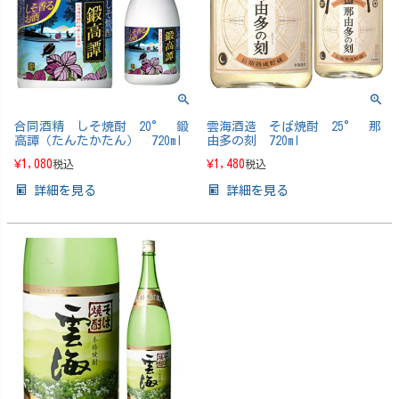
合同酒精 しそ焼酎 20° 鍛
雲海酒造 そば焼酎 25° 那
高譚（たんたかたん） 720ml
由多の刻 720ml
¥
1,080
¥
1,480
税込
税込
詳細を見る
詳細を見る