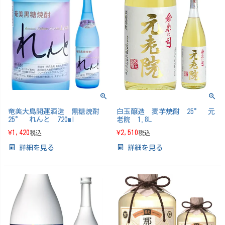
奄美大島開運酒造 黒糖焼酎
白玉醸造 麦芋焼酎 25° 元
25° れんと 720ml
老院 1.8L
¥
1,420
¥
2,510
税込
税込
詳細を見る
詳細を見る