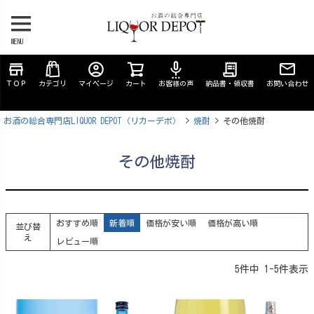
MENU
store
account_circle
settings_voice
receipt_long
ＴＯＰ
カテゴリ
マイページ
カート
お客様の声
納品書・領収書
お問い合わせ
お酒の総合専門店LIQUOR DEPOT（リカーデポ）
焼酎
その他焼酎
その他焼酎
おすすめ順
新着順
価格が安い順
価格が高い順
並び替
え
レビュー順
5
件中
1
-
5
件表示