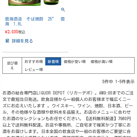
雲海酒造 そば焼酎 25° 雲
海 1.8L
¥
2,030
税込
詳細を見る
おすすめ順
新着順
価格が安い順
価格が高い順
並び替
え
レビュー順
5
件中
1
-
5
件表示
お酒の総合専門店LIQUOR DEPOT（リカーデポ）。AM9:00までのご注
文で最短当日発送。飲食店様から一般個人のお客様まで幅広くニー
ズにお応えいたします 。ウイスキー、ワイン、焼酎、日本酒、ビー
ル、その他様々な酒類や飲料水を品揃え。お店のメニューに合わせ
たお酒のセレクションもお任せください。【送料無料配達】7980円
以上で送料無料配達。お店や事務所、ご自宅まで確実かつ丁寧にお
酒をお届けします。日本全国の飲食店や一般のお客様のご要望に合