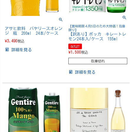
【賞味期限４月5日のため大特価！在庫
アサヒ飲料 バヤリースオレン
限り】
ジ 瓶 200ml 24本/ケース
【訳あり】ポッカ キレートレ
モン24本入/ケース 155ml
¥
3,490
税込
OUTLET
詳細を見る
¥
1,500
税込
在庫切れ
詳細を見る