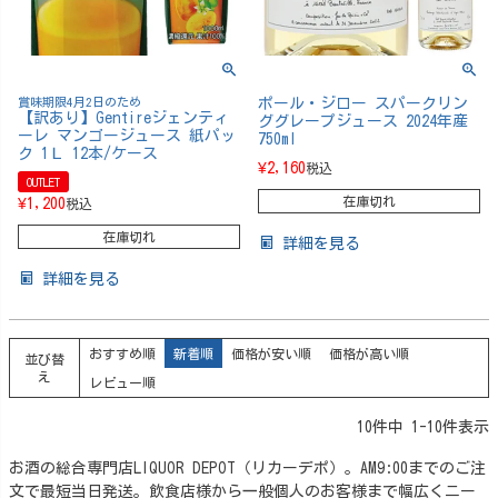
賞味期限4月2日のため
ポール・ジロー スパークリン
【訳あり】Gentireジェンティ
ググレープジュース 2024年産
ーレ マンゴージュース 紙パッ
750ml
ク 1Ｌ 12本/ケース
¥
2,160
税込
OUTLET
在庫切れ
¥
1,200
税込
在庫切れ
詳細を見る
詳細を見る
おすすめ順
新着順
価格が安い順
価格が高い順
並び替
え
レビュー順
10
件中
1
-
10
件表示
お酒の総合専門店LIQUOR DEPOT（リカーデポ）。AM9:00までのご注
文で最短当日発送。飲食店様から一般個人のお客様まで幅広くニー