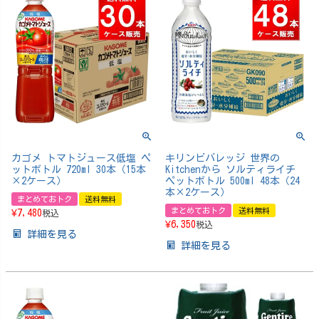
カゴメ トマトジュース低塩 ペ
キリンビバレッジ 世界の
ットボトル 720ml 30本（15本
Kitchenから ソルティライチ
×2ケース）
ペットボトル 500ml 48本（24
本×2ケース）
まとめておトク
送料無料
まとめておトク
送料無料
¥
7,480
税込
¥
6,350
税込
詳細を見る
詳細を見る