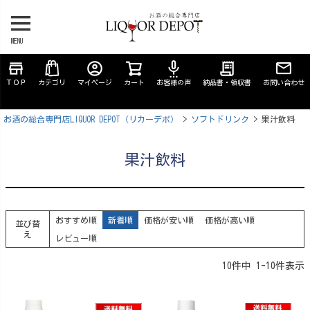
MENU
store
account_circle
settings_voice
receipt_long
ＴＯＰ
カテゴリ
マイページ
カート
お客様の声
納品書・領収書
お問い合わせ
お酒の総合専門店LIQUOR DEPOT（リカーデポ）
ソフトドリンク
果汁飲料
果汁飲料
おすすめ順
新着順
価格が安い順
価格が高い順
並び替
え
レビュー順
10
件中
1
-
10
件表示