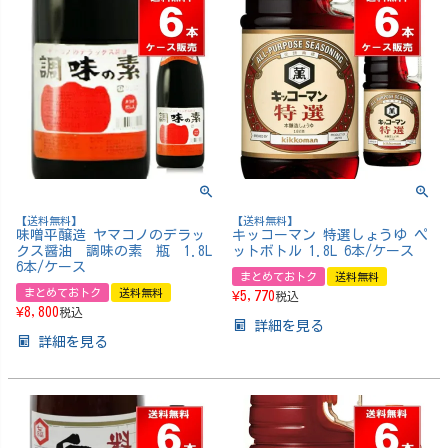
【送料無料】
【送料無料】
味噌平醸造 ヤマコノのデラッ
キッコーマン 特選しょうゆ ペ
クス醤油 調味の素 瓶 1.8L
ットボトル 1.8L 6本/ケース
6本/ケース
まとめておトク
送料無料
まとめておトク
送料無料
¥
5,770
税込
¥
8,800
税込
詳細を見る
詳細を見る