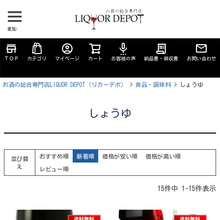
MENU
store
account_circle
settings_voice
receipt_long
ＴＯＰ
カテゴリ
マイページ
カート
お客様の声
納品書・領収書
お問い合わせ
お酒の総合専門店LIQUOR DEPOT（リカーデポ）
食品・調味料
しょうゆ
しょうゆ
おすすめ順
新着順
価格が安い順
価格が高い順
並び替
え
レビュー順
15
件中
1
-
15
件表示