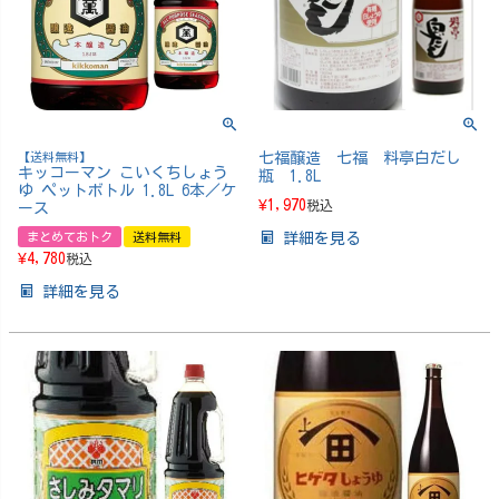
【送料無料】
七福醸造 七福 料亭白だし
キッコーマン こいくちしょう
瓶 1.8L
ゆ ペットボトル 1.8L 6本／ケ
¥
1,970
税込
ース
まとめておトク
送料無料
詳細を見る
¥
4,780
税込
詳細を見る