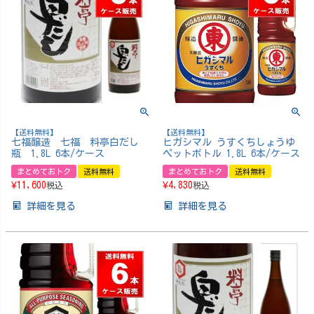
【送料無料】
【送料無料】
七福醸造 七福 料亭白だし
ヒガシマル うすくちしょうゆ
瓶 1.8L 6本/ケース
ペットボトル 1.8L 6本/ケース
まとめておトク
送料無料
まとめておトク
送料無料
¥
11,600
¥
4,830
税込
税込
詳細を見る
詳細を見る