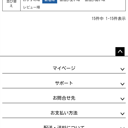
並び替
え
レビュー順
15
件中
1
-
15
件表示
ペー
ジト
マイページ
ップ
へ
サポート
お問合せ先
お支払い方法
配送・送料について