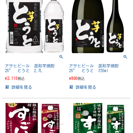
アサヒビール 混和芋焼酎
アサヒビール 混和芋焼酎
25° とうと 2.7L
25° とうと 720ml
¥
2,110
¥
890
税込
税込
詳細を見る
詳細を見る