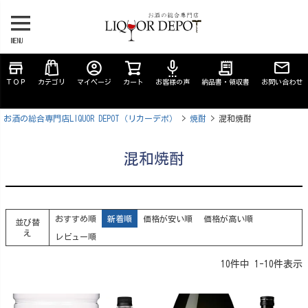
MENU
store
account_circle
settings_voice
receipt_long
ＴＯＰ
カテゴリ
マイページ
カート
お客様の声
納品書・領収書
お問い合わせ
お酒の総合専門店LIQUOR DEPOT（リカーデポ）
焼酎
混和焼酎
混和焼酎
おすすめ順
新着順
価格が安い順
価格が高い順
並び替
え
レビュー順
10
件中
1
-
10
件表示