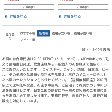
在庫切れ
在庫切れ
詳細を見る
詳細を見る
おすすめ順
新着順
価格が安い順
価格が高い順
並び替
え
レビュー順
10
件中
1
-
10
件表示
お酒の総合専門店LIQUOR DEPOT（リカーデポ）。AM9:00までのご注
文で最短当日発送。飲食店様から一般個人のお客様まで幅広くニー
ズにお応えいたします 。ウイスキー、ワイン、焼酎、日本酒、ビー
ル、その他様々な酒類や飲料水を品揃え。お店のメニューに合わせ
たお酒のセレクションもお任せください。【送料無料配達】7980円
以上で送料無料配達。お店や事務所、ご自宅まで確実かつ丁寧にお
酒をお届けします。日本全国の飲食店や一般のお客様のご要望に合
ったお酒が必ず見つかります。業務用販売、飲食店仕入、酒販店卸
販売も対応しています。