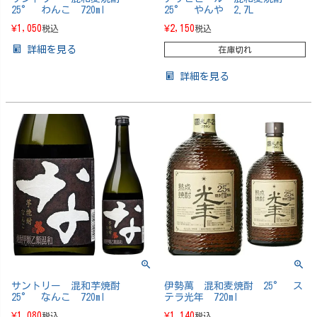
25° わんこ 720ml
25° やんや 2.7L
¥
1,050
¥
2,150
税込
税込
詳細を見る
在庫切れ
詳細を見る
サントリー 混和芋焼酎
伊勢萬 混和麦焼酎 25° ス
25° なんこ 720ml
テラ光年 720ml
¥
1,080
¥
1,140
税込
税込