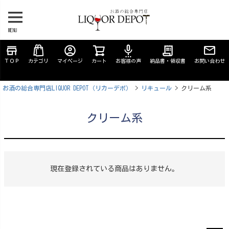
MENU
store
account_circle
settings_voice
receipt_long
ＴＯＰ
カテゴリ
マイページ
カート
お客様の声
納品書・領収書
お問い合わせ
お酒の総合専門店LIQUOR DEPOT（リカーデポ）
リキュール
クリーム系
クリーム系
現在登録されている商品はありません。