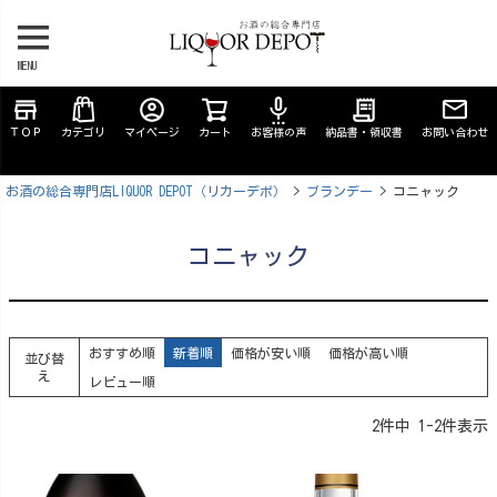
MENU
store
account_circle
settings_voice
receipt_long
ＴＯＰ
カテゴリ
マイページ
カート
お客様の声
納品書・領収書
お問い合わせ
お酒の総合専門店LIQUOR DEPOT（リカーデポ）
ブランデー
コニャック
コニャック
おすすめ順
新着順
価格が安い順
価格が高い順
並び替
え
レビュー順
2
件中
1
-
2
件表示