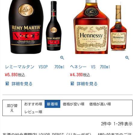
レミーマルタン VSOP 700ml
ヘネシー VS 700ml
¥
6,880
¥
4,360
税込
税込
詳細を見る
詳細を見る
おすすめ順
新着順
価格が安い順
価格が高い順
並び替
え
レビュー順
2
件中
1
-
2
件表示