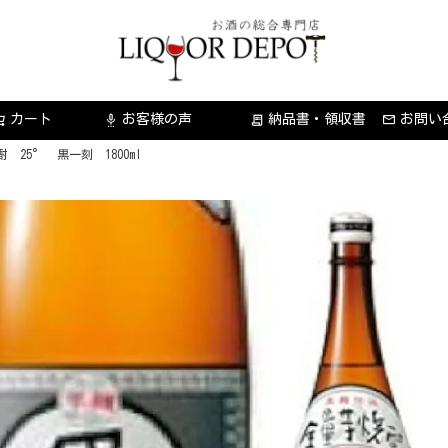
カート
お客様の声
納品書・領収書
お問い
settings_voice
receipt_long
 25° 黒一刻 1800ml