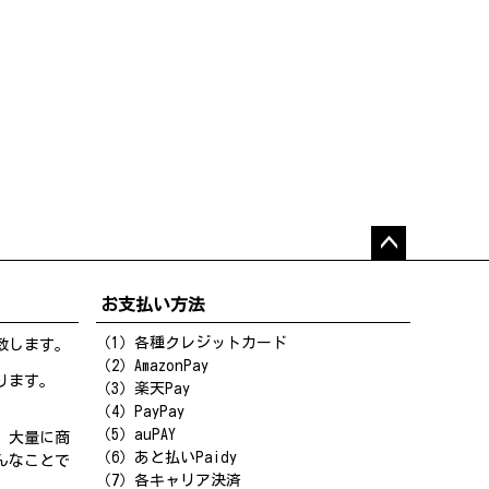
ペー
ジト
お支払い方法
ップ
へ
（1）各種クレジットカード
致します。
（2）AmazonPay
ります。
（3）楽天Pay
（4）PayPay
（5）auPAY
、大量に商
（6）あと払いPaidy
んなことで
（7）各キャリア決済