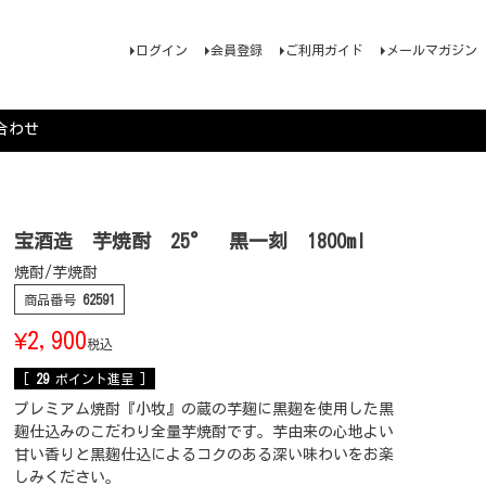
ログイン
会員登録
ご利用ガイド
メールマガジン
合わせ
宝酒造 芋焼酎 25° 黒一刻 1800ml
焼酎/芋焼酎
商品番号
62591
¥
2,900
税込
[
29
ポイント進呈 ]
プレミアム焼酎『小牧』の蔵の芋麹に黒麹を使用した黒
麹仕込みのこだわり全量芋焼酎です。芋由来の心地よい
甘い香りと黒麹仕込によるコクのある深い味わいをお楽
しみください。