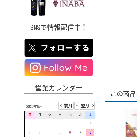
SNSで情報配信中！
営業カレンダー
この商品
2026年8月
日
月
火
水
木
金
土
1
2
3
4
5
6
7
8