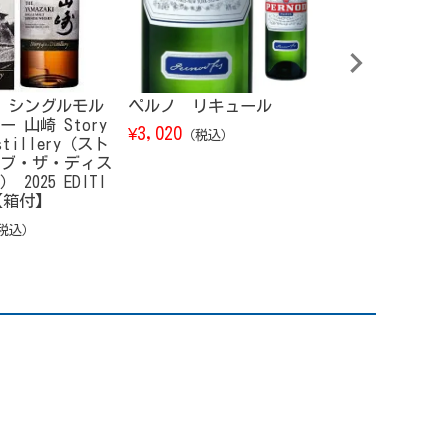
 シングルモル
ペルノ リキュール
大口酒造 芋焼
 山崎 Story
黒伊佐錦 900
3,020
¥
（税込）
istillery（スト
1,260
¥
（税込）
ブ・ザ・ディス
2025 EDITI
l【箱付】
税込）