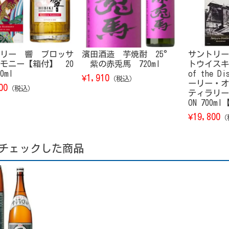
リー 響 ブロッサ
濱田酒造 芋焼酎 25°
サントリー
モニー【箱付】 20
紫の赤兎馬 720ml
トウイスキー
0ml
of the D
1,910
¥
（税込）
ーリー・オ
00
（税込）
ティラリー） 
ON 700m
19,800
¥
（
チェックした商品