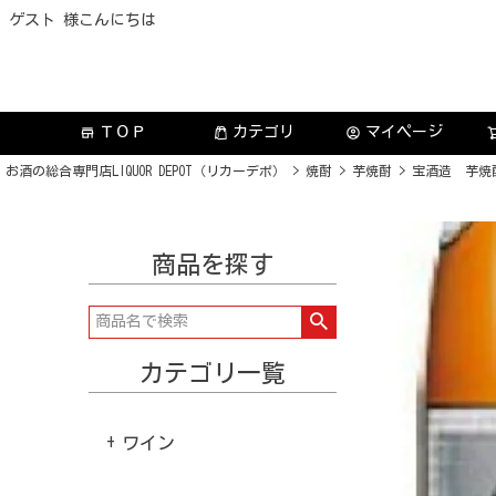
ゲスト 様こんにちは
ＴＯＰ
カテゴリ
マイページ
store
account_circle
お酒の総合専門店LIQUOR DEPOT（リカーデポ）
焼酎
芋焼酎
宝酒造 芋焼酎
商品を探す
カテゴリ一覧
ワイン