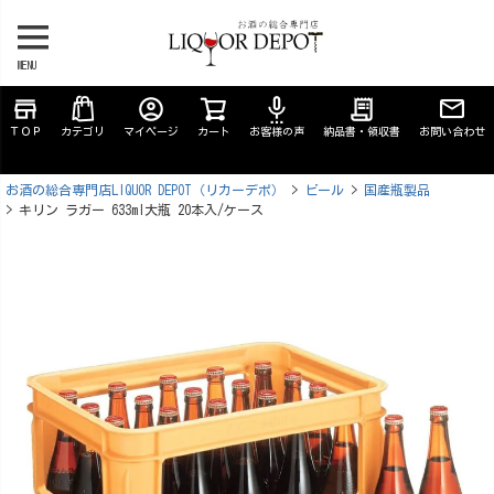
MENU
store
account_circle
settings_voice
receipt_long
ＴＯＰ
カテゴリ
マイページ
カート
お客様の声
納品書・領収書
お問い合わせ
お酒の総合専門店LIQUOR DEPOT（リカーデポ）
ビール
国産瓶製品
キリン ラガー 633ml大瓶 20本入/ケース