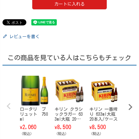
カートに入れる
レビューを書く
この商品を見ている人はこちらもチェック
ロータリ ブ
キリン クラシ
キリン 一番搾
サント
リュット 750
ックラガー 63
り 633ml大瓶
ジャパ
ml
3ml大瓶 20本
20本入/ケース
ハーモ
入/ケース
【箱なし
2,060
8,500
8,500
12,8
¥
¥
¥
¥
0ml
（税込）
（税込）
（税込）
（税込）