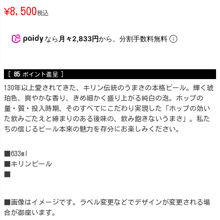
¥
8,500
税込
なら
月々2,833円
から。分割手数料無料
[
85
ポイント進呈 ]
130年以上愛されてきた、キリン伝統のうまさの本格ビール。輝く琥
珀色、爽やかな香り、きめ細かく盛り上がる純白の泡。ホップの
量・質・投入時期、そのすべてにこだわり実現した「ホップの効い
た飲みごたえと締まりのある後味の、飲み飽きないうまさ」。私た
ちの信じるビール本来の魅力を存分にお楽しみください。
■633ml
■キリンビール
■
■画像はイメージです。ラベル変更などでデザインが変更される場
合が御座います。