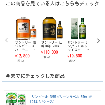
この商品を見ている人はこちらもチェック
サントリー 響
サントリー 山
サントリー シ
サント
ジャパニーズ
崎18年 700ml
ングルモルト
ングル
ハーモニー
ウイスキー 白
ウイスキ
110,000
¥
【箱なし】 70
州 Story of t
崎 Stor
12,800
19,800
19,8
¥
¥
¥
0ml
（税込）
he Distillery
he Dis
（税込）
（ストーリ
（税込）
（スト
（税込）
ー・オブ・
ー・オ
ザ・ディステ
ザ・デ
ィラリー） 20
ィラリー
今までにチェックした商品
26 EDITION 70
25 EDI
0ml【箱付】
0ml【
キリンビール 淡麗グリーンラベル 350ml缶
【24本入/ケース】