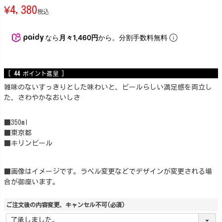
¥
4,380
税込
なら
月々1,460円
から。分割手数料無料
[
44
ポイント進呈 ]
雑味のないすっきりとした味わいと、ビールらしい満足感を両立し
た、さわやかなおいしさ
■350ml
■東京都
■キリンビール
■画像はイメージです。ラベル変更などでデザインが変更される場
合が御座います。
ご注文後の内容変更、キャンセル不可
(必須)