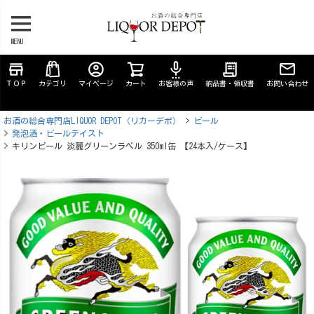
MENU
store
account_circle
settings_voice
receipt_long
ＴＯＰ
カテゴリ
マイページ
カート
お客様の声
納品書・領収書
お問い合わせ
お酒の総合専門店LIQUOR DEPOT（リカーデポ）
ビール
発泡酒・ビールテイスト
キリンビール 淡麗グリーンラベル 350ml缶 【24本入/ケース】