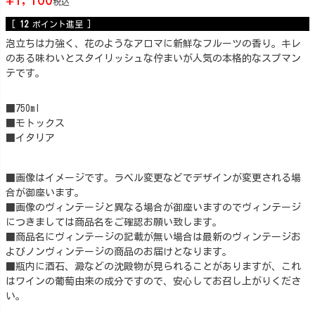
税込
[
12
ポイント進呈 ]
泡立ちは力強く、花のようなアロマに新鮮なフルーツの香り。キレ
のある味わいとスタイリッシュな佇まいが人気の本格的なスプマン
テです。
■750ml
■モトックス
■イタリア
■画像はイメージです。ラベル変更などでデザインが変更される場
合が御座います。
■画像のヴィンテージと異なる場合が御座いますのでヴィンテージ
につきましては商品名をご確認お願い致します。
■商品名にヴィンテージの記載が無い場合は最新のヴィンテージお
よびノンヴィンテージの商品のお届けとなります。
■瓶内に酒石、澱などの沈殿物が見られることがありますが、これ
はワインの葡萄由来の成分ですので、安心してお召し上がりくださ
い。