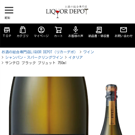
MENU
store
account_circle
settings_voice
receipt_long
ＴＯＰ
カテゴリ
マイページ
カート
お客様の声
納品書・領収書
お問い合わせ
お酒の総合専門店LIQUOR DEPOT（リカーデポ）
ワイン
シャンパン・スパークリングワイン
イタリア
サンテロ ブラック ブリュット 750ml