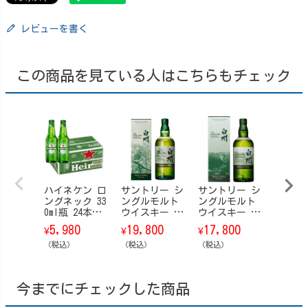
レビューを書く
この商品を見ている人はこちらもチェック
ハイネケン ロ
サントリー シ
サントリー シ
ヴーヴ･
ングネック 33
ングルモルト
ングルモルト
ヴェル
0ml瓶 24本入/
ウイスキー 白
ウイスキー 白
ュット 7
ケース
州 Story of t
州 Story of t
5,980
19,800
17,800
1,23
¥
¥
¥
¥
he Distillery
he Distillery
（税込）
（ストーリ
（税込）
（ストーリ
（税込）
（税込）
ー・オブ・
ー・オブ・
ザ・ディステ
ザ・ディステ
ィラリー） 20
ィラリー） 20
今までにチェックした商品
26 EDITION 70
25 EDITION 70
0ml【箱付】
0ml【箱付】