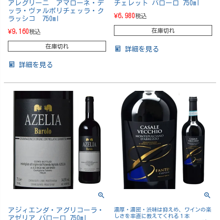
アレグリーニ アマローネ・デ
チェレット バローロ 750ml
ッラ・ヴァルポリチェッラ・ク
¥
6,980
税込
ラッシコ 750ml
在庫切れ
¥
9,160
税込
在庫切れ
詳細を見る
詳細を見る
アジィエンダ・アグリコーラ・
濃厚・濃密・渋味は抑えめ、ワインの楽
しさを率直に教えてくれる１本
アゼリア バローロ 750ml