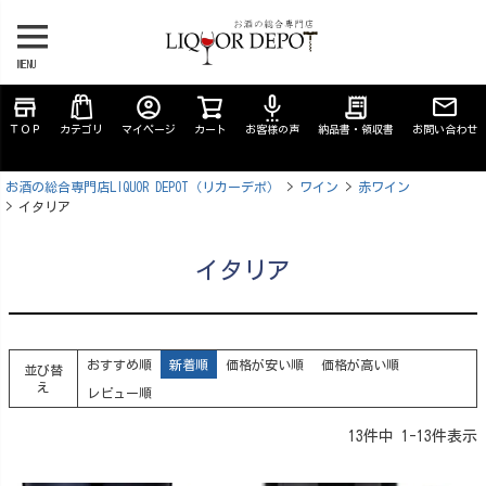
MENU
store
account_circle
settings_voice
receipt_long
ＴＯＰ
カテゴリ
マイページ
カート
お客様の声
納品書・領収書
お問い合わせ
お酒の総合専門店LIQUOR DEPOT（リカーデポ）
ワイン
赤ワイン
イタリア
イタリア
おすすめ順
新着順
価格が安い順
価格が高い順
並び替
え
レビュー順
13
件中
1
-
13
件表示