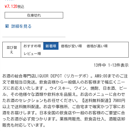
¥
7,120
税込
在庫切れ
詳細を見る
おすすめ順
新着順
価格が安い順
価格が高い順
並び替
え
レビュー順
13
件中
1
-
13
件表示
お酒の総合専門店LIQUOR DEPOT（リカーデポ）。AM9:00までのご注
文で最短当日発送。飲食店様から一般個人のお客様まで幅広くニー
ズにお応えいたします 。ウイスキー、ワイン、焼酎、日本酒、ビー
ル、その他様々な酒類や飲料水を品揃え。お店のメニューに合わせ
たお酒のセレクションもお任せください。【送料無料配達】7980円
以上で送料無料配達。お店や事務所、ご自宅まで確実かつ丁寧にお
酒をお届けします。日本全国の飲食店や一般のお客様のご要望に合
ったお酒が必ず見つかります。業務用販売、飲食店仕入、酒販店卸
販売も対応しています。