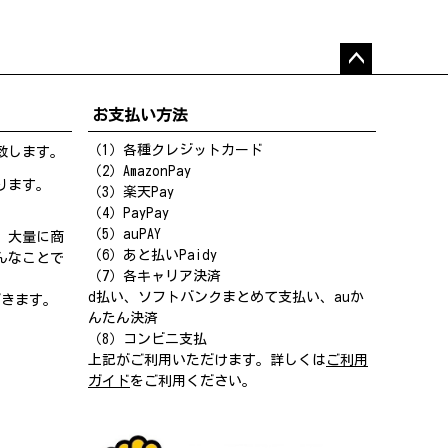
ペー
ジト
お支払い方法
ップ
へ
（1）各種クレジットカード
致します。
（2）AmazonPay
ります。
（3）楽天Pay
（4）PayPay
（5）auPAY
、大量に商
（6）あと払いPaidy
んなことで
（7）各キャリア決済
d払い、ソフトバンクまとめて支払い、auか
だきます。
んたん決済
（8）コンビニ支払
上記がご利用いただけます。詳しくは
ご利用
ガイド
をご利用ください。