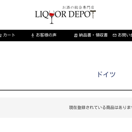
カート
お客様の声
納品書・領収書
お問い
settings_voice
receipt_long
ドイツ
現在登録されている商品はありま