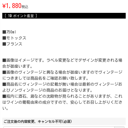
¥
1,880
税込
[
19
ポイント進呈 ]
■750ml
■モトックス
■フランス
■画像はイメージです。ラベル変更などでデザインが変更される場
合が御座います。
■画像のヴィンテージと異なる場合が御座いますのでヴィンテージ
につきましては商品名をご確認お願い致します。
■商品名にヴィンテージの記載が無い場合は最新のヴィンテージお
よびノンヴィンテージの商品のお届けとなります。
■瓶内に酒石、澱などの沈殿物が見られることがありますが、これ
はワインの葡萄由来の成分ですので、安心してお召し上がりくださ
い。
ご注文後の内容変更、キャンセル不可
(必須)