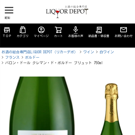
MENU
store
account_circle
settings_voice
receipt_long
ＴＯＰ
カテゴリ
マイページ
カート
お客様の声
納品書・領収書
お問い合わせ
お酒の総合専門店LIQUOR DEPOT（リカーデポ）
ワイン
白ワイン
フランス
ボルドー
バロン・ドール クレマン・ド・ボルドー ブリュット 750ml