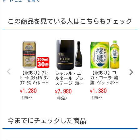
レビューを書く
この商品を見ている人はこちらもチェック
【訳あり】ｱｻﾋ
【訳あり】コ
【訳あ
シャルル・エ
ﾋﾞｰﾙ ｽﾀｲﾙﾊﾞﾗﾝ
カ・コーラ 綾
サヒ飲
ルネール プレ
ｽﾌﾟﾗｽ ﾊｲﾎﾞｰﾙ
鷹 ペットボト
茶 ペ
ステージ 2009
缶200ml 30本
ル 650ml 24
ル 630m
750ml
1,280
1,380
1,98
7,980
¥
¥
¥
¥
本/ケース
本/ケ
（税込）
（税込）
（税込）
（税込）
今までにチェックした商品