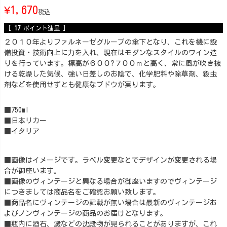
¥
1,670
税込
[
17
ポイント進呈 ]
２０１０年よりファルネーゼグループの傘下となり、これを機に設
備投資・技術向上に力を入れ、現在はモダンなスタイルのワイン造
りを行っています。標高が６００?７００ｍと高く、常に風が吹き抜
ける乾燥した気候、強い日差しのお陰で、化学肥料や除草剤、殺虫
剤などを使用せずとも健康なブドウが実ります。
■750ml
■日本リカー
■イタリア
■画像はイメージです。ラベル変更などでデザインが変更される場
合が御座います。
■画像のヴィンテージと異なる場合が御座いますのでヴィンテージ
につきましては商品名をご確認お願い致します。
■商品名にヴィンテージの記載が無い場合は最新のヴィンテージお
よびノンヴィンテージの商品のお届けとなります。
■瓶内に酒石、澱などの沈殿物が見られることがありますが、これ