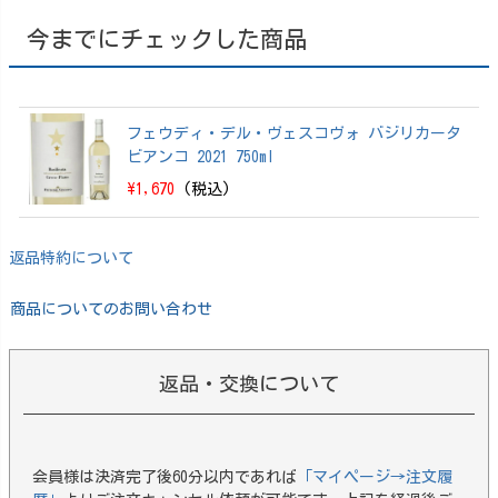
ザ・ディステ
ィラリー） 20
今までにチェックした商品
25 EDITION 70
0ml【箱付】
フェウディ・デル・ヴェスコヴォ バジリカータ
ビアンコ 2021 750ml
\1,670
(税込)
返品特約について
商品についてのお問い合わせ
返品・交換について
会員様は決済完了後60分以内であれば
「マイページ→注文履