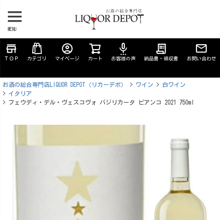
MENU
store
account_circle
settings_voice
receipt_long
ＴＯＰ
カテゴリ
マイページ
カート
お客様の声
納品書・領収書
お問い合わせ
お酒の総合専門店LIQUOR DEPOT（リカーデポ）
ワイン
白ワイン
イタリア
フェウディ・デル・ヴェスコヴォ バジリカータ ビアンコ 2021 750ml