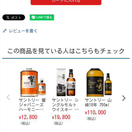
カートに入れる
レビューを書く
この商品を見ている人はこちらもチェック
サントリー 響
サントリー シ
サントリー 山
コカ・
ジャパニーズ
ングルモルト
崎18年 700ml
ラ 19
ハーモニー
ウイスキー 山
ギュ
110,000
¥
【箱なし】 70
崎 Story of t
瓶 24
12,800
19,800
3,86
¥
¥
¥
0ml
he Distillery
（税込）
ス
（税込）
（ストーリ
（税込）
（税込）
ー・オブ・