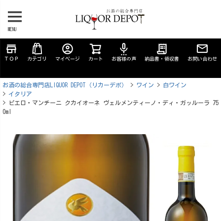
MENU
store
account_circle
settings_voice
receipt_long
ＴＯＰ
カテゴリ
マイページ
カート
お客様の声
納品書・領収書
お問い合わせ
お酒の総合専門店LIQUOR DEPOT（リカーデポ）
ワイン
白ワイン
イタリア
ピエロ・マンチーニ クカイオーネ ヴェルメンティーノ・ディ・ガッルーラ 75
0ml