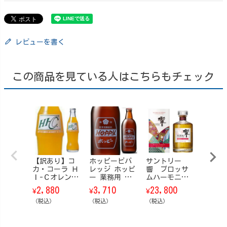
レビューを書く
この商品を見ている人はこちらもチェック
【訳あり】コ
ホッピービバ
サントリー
コカ・
カ・コーラ Ｈ
レッジ ホッピ
響 ブロッサ
ラ 19
Ｉ-Ｃオレンジ
ー 業務用 瓶
ムハーモニー
ギュ
瓶 200ml 24
360ml 20本/ケ
【箱付】 202
瓶 24
2,880
3,710
23,800
3,86
¥
¥
¥
¥
本/ケース
ース
6 700ml
ス
（税込）
（税込）
（税込）
（税込）