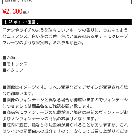
商品番号
917178
¥
2,300
税込
[
23
ポイント進呈 ]
洋ナシやライチのような瑞々しいフルーツの香りに、ラムネのよう
なニュアンス。白い花の芳香。程よい厚みのあるボディにグレープ
フルーツのような果実味。ミネラルが豊か。
■750ml
■モトックス
■イタリア
■画像はイメージです。ラベル変更などでデザインが変更される場
合が御座います。
■画像のヴィンテージと異なる場合が御座いますのでヴィンテージ
につきましては商品名をご確認お願い致します。
■商品名にヴィンテージの記載が無い場合は最新のヴィンテージお
よびノンヴィンテージの商品のお届けとなります。
■瓶内に酒石、澱などの沈殿物が見られることがありますが、これ
はワインの葡萄由来の成分ですので、安心してお召し上がりくださ