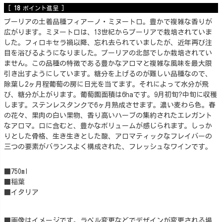
[
18
ポイント進呈 ]
プーリアの土着品種フィアーノ・ミヌートロ。豊かで複雑な香りが
広がります。ミヌートロは、13世紀からプーリアで栽培されていま
した。フィロキセラ禍以降、忘れ去られていましたが、近年再び注
目を浴びるようになりました。プーリアの北部でしか栽培されてい
ません。この品種の特徴である豊かなアロマと複雑な風味を最大限
引き出すようにしています。糖分を上げるのが難しい品種なので、
除葉し2ヶ月程葡萄の房に日光を当てます。それによって水分が飛
び、糖分が上がります。葡萄園面積は6haです。9月初旬?中旬に収穫
します。ステンレスタンクで6ヶ月熟成させます。濃い麦わら色。春
の花々、果肉の白い果物、香り高いハーブの集約されたエレガント
なアロマ。口に含むと、豊かなボリュームが感じられます。しっか
りとした骨格、生き生きとした酸、アロマティックなフレイバーの
三つの要素がバランスよく構成された、フレッシュなワインです。
■750ml
■稲葉
■イタリア
■画像はイメージです。ラベル変更などでデザインが変更される場