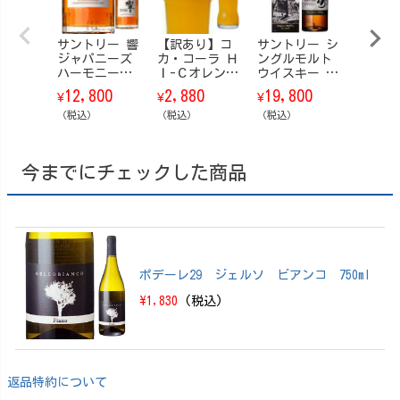
サントリー 響
【訳あり】コ
サントリー シ
ハイネ
ジャパニーズ
カ・コーラ Ｈ
ングルモルト
ングネッ
ハーモニー
Ｉ-Ｃオレンジ
ウイスキー 山
0ml瓶 
【箱なし】 70
瓶 200ml 24
崎 Story of t
ケース
12,800
2,880
19,800
5,98
¥
¥
¥
¥
0ml
本/ケース
he Distillery
（税込）
（税込）
（ストーリ
（税込）
（税込）
ー・オブ・
ザ・ディステ
ィラリー） 20
今までにチェックした商品
25 EDITION 70
0ml【箱付】
ポデーレ29 ジェルソ ビアンコ 750ml
\1,830
(税込)
返品特約について