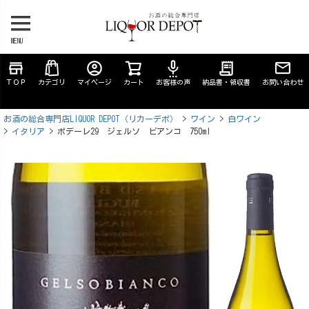
MENU
store
account_circle
settings_voice
receipt_long
ＴＯＰ
カテゴリ
マイページ
カート
お客様の声
納品書・領収書
お問い合わせ
お酒の総合専門店LIQUOR DEPOT（リカーデポ）
ワイン
白ワイン
イタリア
ポデーレ29 ジェルソ ビアンコ 750ml