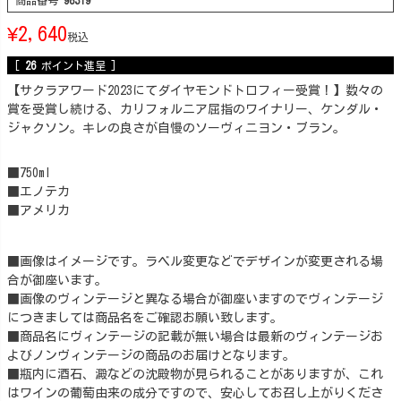
商品番号
98319
¥
2,640
税込
[
26
ポイント進呈 ]
【サクラアワード2023にてダイヤモンドトロフィー受賞！】数々の
賞を受賞し続ける、カリフォルニア屈指のワイナリー、ケンダル・
ジャクソン。キレの良さが自慢のソーヴィニヨン・ブラン。
■750ml
■エノテカ
■アメリカ
■画像はイメージです。ラベル変更などでデザインが変更される場
合が御座います。
■画像のヴィンテージと異なる場合が御座いますのでヴィンテージ
につきましては商品名をご確認お願い致します。
■商品名にヴィンテージの記載が無い場合は最新のヴィンテージお
よびノンヴィンテージの商品のお届けとなります。
■瓶内に酒石、澱などの沈殿物が見られることがありますが、これ
はワインの葡萄由来の成分ですので、安心してお召し上がりくださ