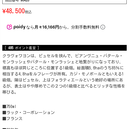
商品番号
90426
¥
48,500
税込
なら
月々16,166円
から。分割手数料無料
[
485
ポイント進呈 ]
クラヴォワヨンは、ピュセルを挟んで、ビアンヴニュ・バタール・
モンラッシェやバタール・モンラッシェと地繋がりになっており、
標高もほぼ同じところに位置する1級畑。総面積5.6haのうち85％に
相当する4.8haをルフレーヴが所有。カジ・モノポールともいえる1
級畑。隣はピュセル、上はフォラティエールという絶好の場所にあ
るが、表土はやや厚めでこの２つの1級畑と比べるとリッチな性格を
帯びる。
■750ml
■ラック・コーポレーション
■フランス