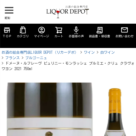
MENU
store
account_circle
settings_voice
receipt_long
ＴＯＰ
カテゴリ
マイページ
カート
お客様の声
納品書・領収書
お問い合わせ
お酒の総合専門店LIQUOR DEPOT（リカーデポ）
ワイン
白ワイン
フランス
ブルゴーニュ
ドメーヌ・ルフレーヴ ピュリニー・モンラッシェ プルミエ・クリュ クラヴォ
ワヨン 2021 750ml