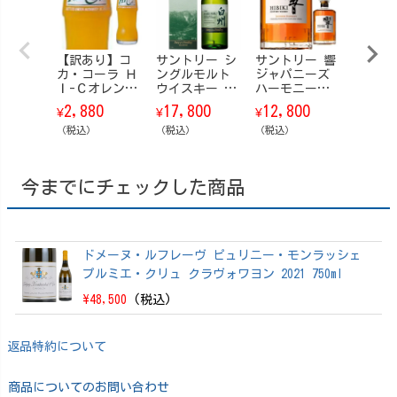
【訳あり】コ
サントリー シ
サントリー 響
コカ・
カ・コーラ Ｈ
ングルモルト
ジャパニーズ
ラ 19
Ｉ-Ｃオレンジ
ウイスキー 白
ハーモニー
ギュ
瓶 200ml 24
州 Story of t
【箱なし】 70
瓶 24
2,880
17,800
12,800
3,86
¥
¥
¥
¥
本/ケース
he Distillery
0ml
ス
（税込）
（ストーリ
（税込）
（税込）
（税込）
ー・オブ・
ザ・ディステ
ィラリー） 20
今までにチェックした商品
25 EDITION 70
0ml【箱付】
ドメーヌ・ルフレーヴ ピュリニー・モンラッシェ
プルミエ・クリュ クラヴォワヨン 2021 750ml
\48,500
(税込)
返品特約について
商品についてのお問い合わせ