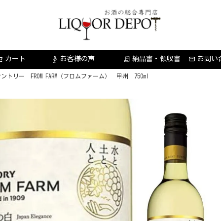
カート
お客様の声
納品書・領収書
お問い
settings_voice
receipt_long
ントリー FROM FARM（フロムファーム） 甲州 750ml