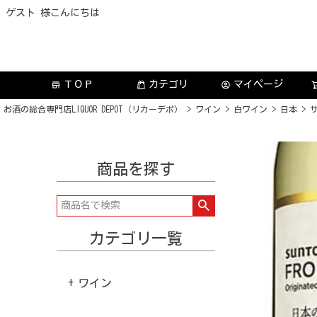
ゲスト 様こんにちは
ＴＯＰ
カテゴリ
マイページ
store
account_circle
お酒の総合専門店LIQUOR DEPOT（リカーデポ）
ワイン
白ワイン
日本
サ
商品を探す
カテゴリ一覧
ワイン