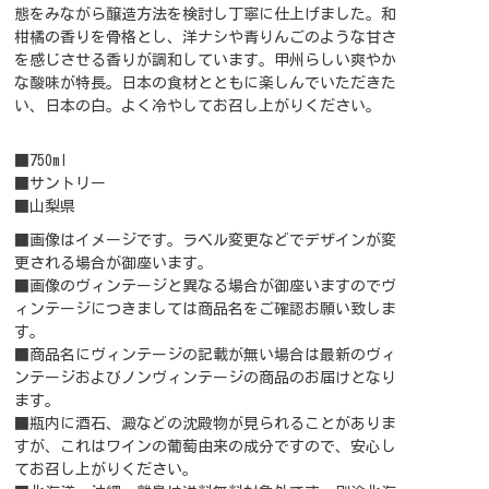
態をみながら醸造方法を検討し丁寧に仕上げました。和
柑橘の香りを骨格とし、洋ナシや青りんごのような甘さ
を感じさせる香りが調和しています。甲州らしい爽やか
な酸味が特長。日本の食材とともに楽しんでいただきた
い、日本の白。よく冷やしてお召し上がりください。
■750ml
■サントリー
■山梨県
■画像はイメージです。ラベル変更などでデザインが変
更される場合が御座います。
■画像のヴィンテージと異なる場合が御座いますのでヴ
ィンテージにつきましては商品名をご確認お願い致しま
す。
■商品名にヴィンテージの記載が無い場合は最新のヴィ
ンテージおよびノンヴィンテージの商品のお届けとなり
ます。
■瓶内に酒石、澱などの沈殿物が見られることがありま
すが、これはワインの葡萄由来の成分ですので、安心し
てお召し上がりください。