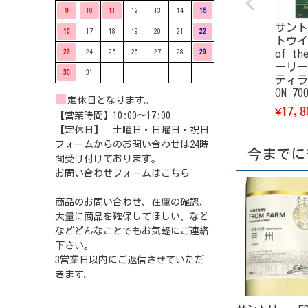
9
10
11
12
13
14
15
サント
16
17
18
19
20
21
22
トウイ
of th
23
24
25
26
27
28
29
ーリー
30
31
ティラリ
ON 7
■
定休日となります。
17,8
¥
【営業時間】10:00〜17:00
【定休日】 土曜日・日曜日・祝日
フォームからのお問い合わせは24時
今までに
間受け付けております。
お問い合わせフォームは
こちら
商品のお問い合わせ、在庫の確認、
大量に商品を確保してほしい、など
などどんなことでもお気軽にご連絡
下さい。
3営業日以内にご返信させていただ
きます。