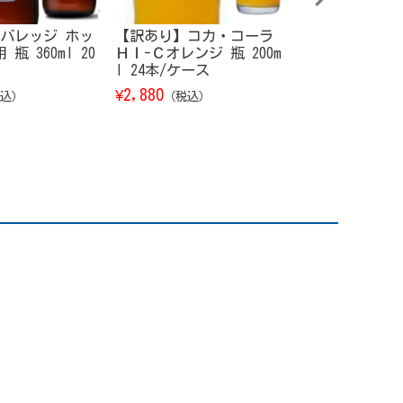
バレッジ ホッ
【訳あり】コカ・コーラ
永昌源 藍苺酒 
瓶 360ml 20
ＨＩ-Ｃオレンジ 瓶 200m
990
¥
（税込）
l 24本/ケース
2,880
¥
込）
（税込）