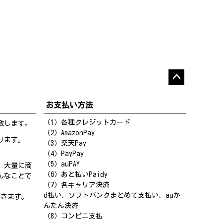
ペー
ジト
お支払い方法
ップ
へ
（1）各種クレジットカード
致します。
（2）AmazonPay
ります。
（3）楽天Pay
（4）PayPay
（5）auPAY
、大量に商
（6）あと払いPaidy
んなことで
（7）各キャリア決済
d払い、ソフトバンクまとめて支払い、auか
だきます。
んたん決済
（8）コンビニ支払