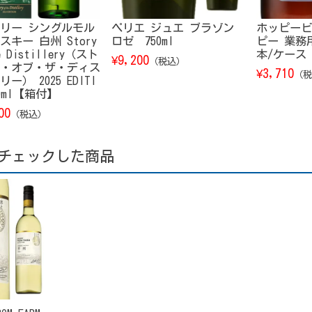
リー シングルモル
ペリエ ジュエ ブラゾン
ホッピービ
スキー 白州 Story
ロゼ 750ml
ピー 業務用 
e Distillery（スト
本/ケース
9,200
¥
（税込）
・オブ・ザ・ディス
3,710
¥
（税
ー） 2025 EDITI
00ml【箱付】
00
（税込）
チェックした商品