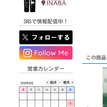
SNSで情報配信中！
この商品
営業カレンダー
2026年8月
日
月
火
水
木
金
土
1
2
3
4
5
6
7
8