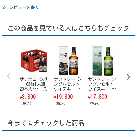
レビューを書く
この商品を見ている人はこちらもチェック
サッポロ ラガ
サントリー シ
サントリー シ
ホッピ
ー 633ml大瓶
ングルモルト
ングルモルト
レッジ
20本入/ケース
ウイスキー 山
ウイスキー 白
ー・黒
崎 Story of t
州 Story of t
ーセッ
8,800
19,800
17,800
7,20
¥
¥
¥
¥
he Distillery
he Distillery
用 瓶 3
（税込）
（ストーリ
（税込）
（ストーリ
（税込）
0本（白
（税込）
ー・オブ・
ー・オブ・
黒20本
ザ・ディステ
ザ・ディステ
ィラリー） 20
ィラリー） 20
今までにチェックした商品
25 EDITION 70
25 EDITION 70
0ml【箱付】
0ml【箱付】