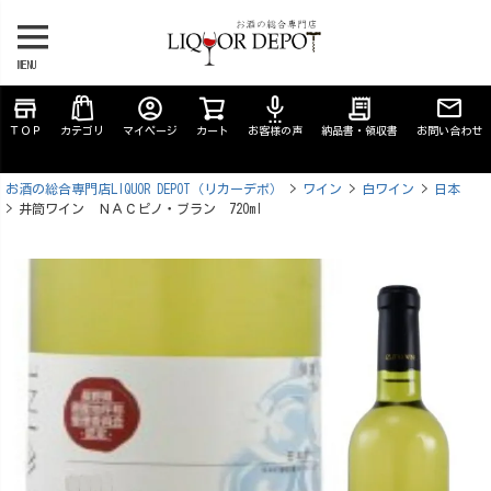
MENU
store
account_circle
settings_voice
receipt_long
ＴＯＰ
カテゴリ
マイページ
カート
お客様の声
納品書・領収書
お問い合わせ
お酒の総合専門店LIQUOR DEPOT（リカーデポ）
ワイン
白ワイン
日本
井筒ワイン ＮＡＣピノ・ブラン 720ml