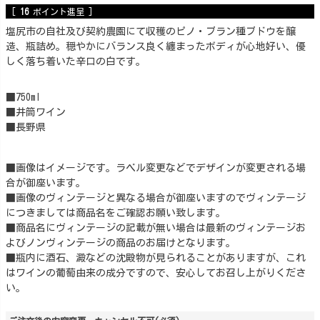
[
16
ポイント進呈 ]
塩尻市の自社及び契約農園にて収穫のピノ・ブラン種ブドウを醸
造、瓶詰め。穏やかにバランス良く纏まったボディが心地好い、優
しく落ち着いた辛口の白です。
■750ml
■井筒ワイン
■長野県
■画像はイメージです。ラベル変更などでデザインが変更される場
合が御座います。
■画像のヴィンテージと異なる場合が御座いますのでヴィンテージ
につきましては商品名をご確認お願い致します。
■商品名にヴィンテージの記載が無い場合は最新のヴィンテージお
よびノンヴィンテージの商品のお届けとなります。
■瓶内に酒石、澱などの沈殿物が見られることがありますが、これ
はワインの葡萄由来の成分ですので、安心してお召し上がりくださ
い。