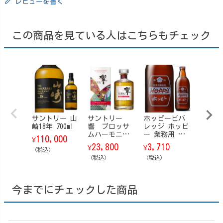
レビューを書く
この商品を見ている人はこちらもチェック
サントリー 山
サントリー
ホッピービバ
【訳あ
崎18年 700ml
響 ブロッサ
レッジ ホッピ
カ・コ
ムハーモニー
ー 業務用 瓶
Ｉ-Ｃ
110,000
¥
【箱付】 202
360ml 20本/ケ
瓶 200m
23,800
3,710
2,88
¥
¥
¥
（税込）
6 700ml
ース
本/ケ
（税込）
（税込）
（税込）
今までにチェックした商品