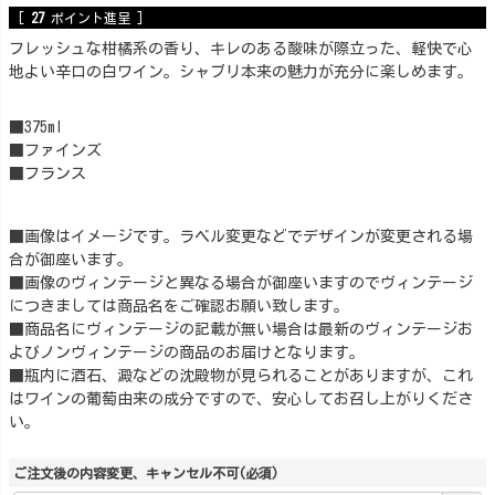
[
27
ポイント進呈 ]
フレッシュな柑橘系の香り、キレのある酸味が際立った、軽快で心
地よい辛口の白ワイン。シャブリ本来の魅力が充分に楽しめます。
■375ml
■ファインズ
■フランス
■画像はイメージです。ラベル変更などでデザインが変更される場
合が御座います。
■画像のヴィンテージと異なる場合が御座いますのでヴィンテージ
につきましては商品名をご確認お願い致します。
■商品名にヴィンテージの記載が無い場合は最新のヴィンテージお
よびノンヴィンテージの商品のお届けとなります。
■瓶内に酒石、澱などの沈殿物が見られることがありますが、これ
はワインの葡萄由来の成分ですので、安心してお召し上がりくださ
い。
ご注文後の内容変更、キャンセル不可
(必須)