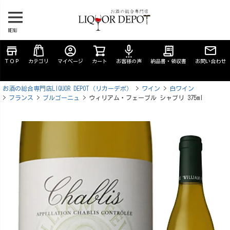
MENU
store
account_circle
settings_voice
receipt_long
ＴＯＰ
カテゴリ
マイページ
カート
お客様の声
納品書・領収書
お問い合わせ
お酒の総合専門店LIQUOR DEPOT（リカーデポ）
ワイン
白ワイン
フランス
ブルゴーニュ
ウィリアム・フェーブル シャブリ 375ml