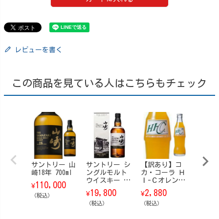
レビューを書く
この商品を見ている人はこちらもチェック
サントリー 山
サントリー シ
【訳あり】コ
サン
崎18年 700ml
ングルモルト
カ・コーラ Ｈ
響 ブ
ウイスキー 山
Ｉ-Ｃオレンジ
ムハー
110,000
¥
崎 Story of t
瓶 200ml 24
【箱付】
19,800
2,880
23,8
¥
¥
¥
（税込）
he Distillery
本/ケース
6 700m
（ストーリ
（税込）
（税込）
（税込）
ー・オブ・