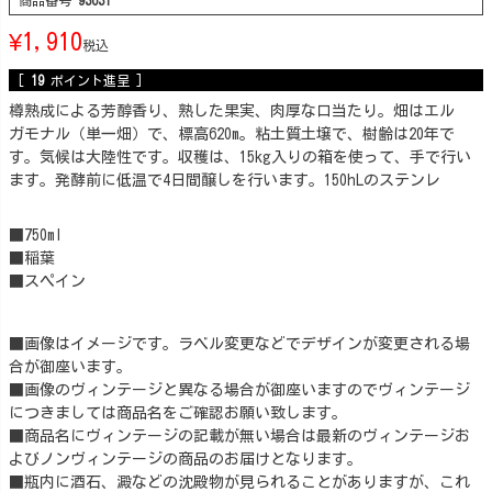
商品番号
93631
¥
1,910
税込
[
19
ポイント進呈 ]
樽熟成による芳醇香り、熟した果実、肉厚な口当たり。畑はエル
ガモナル（単一畑）で、標高620m。粘土質土壌で、樹齢は20年で
す。気候は大陸性です。収穫は、15kg入りの箱を使って、手で行い
ます。発酵前に低温で4日間醸しを行います。150hLのステンレ
■750ml
■稲葉
■スペイン
■画像はイメージです。ラベル変更などでデザインが変更される場
合が御座います。
■画像のヴィンテージと異なる場合が御座いますのでヴィンテージ
につきましては商品名をご確認お願い致します。
■商品名にヴィンテージの記載が無い場合は最新のヴィンテージお
よびノンヴィンテージの商品のお届けとなります。
■瓶内に酒石、澱などの沈殿物が見られることがありますが、これ