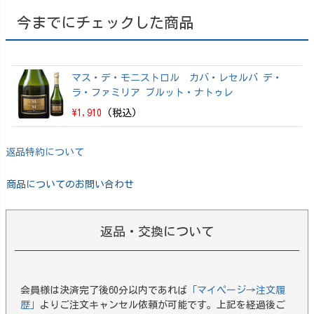
ザ・ディステ
ィラリー） 20
今までにチェックした商品
25 EDITION 70
0ml【箱付】
マス・デ・モニストロル カバ・レセルバ デ・
ラ・ファミリア ブルット・ナトゥレ
\1,910
(税込)
返品特約について
商品についてのお問い合わせ
返品・交換について
会員様は決済完了後60分以内であれば
「マイページ→注文履
歴」
よりご注文キャンセル依頼が可能です。上記を経過後ご