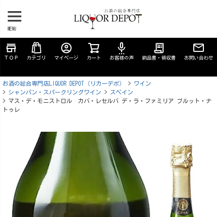
MENU
store
account_circle
settings_voice
receipt_long
ＴＯＰ
カテゴリ
マイページ
カート
お客様の声
納品書・領収書
お問い合わせ
お酒の総合専門店LIQUOR DEPOT（リカーデポ）
ワイン
シャンパン・スパークリングワイン
スペイン
マス・デ・モニストロル カバ・レセルバ デ・ラ・ファミリア ブルット・ナ
トゥレ