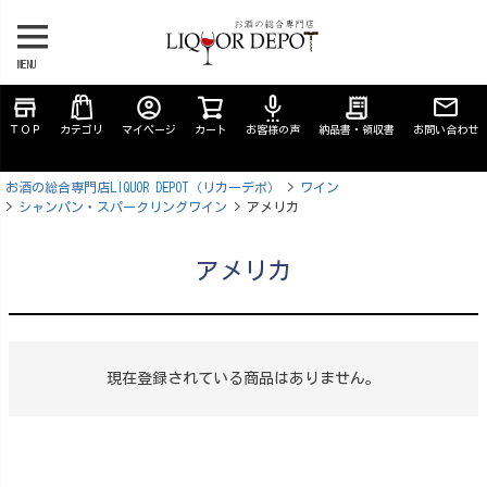
MENU
store
account_circle
settings_voice
receipt_long
ＴＯＰ
カテゴリ
マイページ
カート
お客様の声
納品書・領収書
お問い合わせ
お酒の総合専門店LIQUOR DEPOT（リカーデポ）
ワイン
シャンパン・スパークリングワイン
アメリカ
アメリカ
現在登録されている商品はありません。