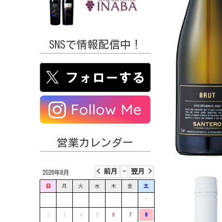
SNSで情報配信中！
営業カレンダー
2026年8月
日
月
火
水
木
金
土
1
2
3
4
5
6
7
8