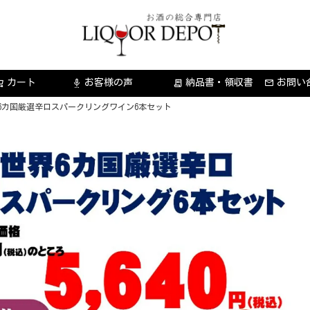
カート
お客様の声
納品書・領収書
お問い
settings_voice
receipt_long
6カ国厳選辛口スパークリングワイン6本セット