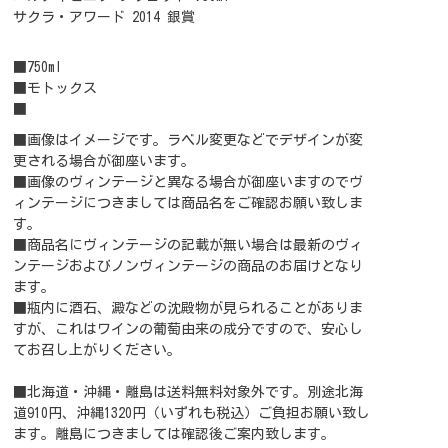
サクラ・アワード 2014 銀賞
■750ml
■モトックス
■
■画像はイメージです。ラベル変更などでデザインが変
更される場合が御座います。
■画像のヴィンテージと異なる場合が御座いますのでヴ
ィンテージにつきましては商品名をご確認お願い致しま
す。
■商品名にヴィンテージの記載が無い場合は最新のヴィ
ンテージおよびノンヴィンテージの商品のお届けとなり
ます。
■瓶内に酒石、澱などの沈殿物が見られることがありま
すが、これはワインの葡萄由来の成分ですので、安心し
てお召し上がりください。
■北海道・沖縄・離島は送料無料対象外です。別途北海
道910円、沖縄1320円（いずれも税込）ご負担お願い致し
ます。離島につきましては確認後ご案内致します。