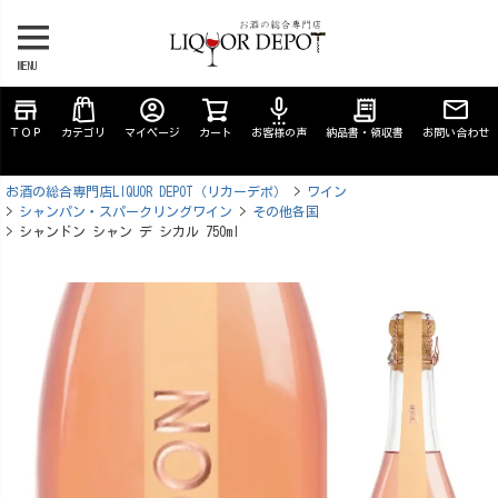
MENU
store
account_circle
settings_voice
receipt_long
ＴＯＰ
カテゴリ
マイページ
カート
お客様の声
納品書・領収書
お問い合わせ
お酒の総合専門店LIQUOR DEPOT（リカーデポ）
ワイン
シャンパン・スパークリングワイン
その他各国
シャンドン シャン デ シカル 750ml