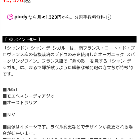
税込
なら
月々1,323円
から。分割手数料無料
[
40
ポイント進呈 ]
「シャンドン シャン デ シガル」は、南フランス・コート・ド・プ
ロヴァンス産の有機栽培のブドウのみを使用したオーガニック スパ
ークリングワイン。フランス語で“蝉の歌”を意する「シャン デ
シガル」は、まるで蝉が歌うように繊細な微発砲の泡立ちが特徴的
です。
■750ml
■モエヘネシーディアジオ
■オーストラリア
■ＮＶ
■画像はイメージです。ラベル変更などでデザインが変更される場
合が御座います。