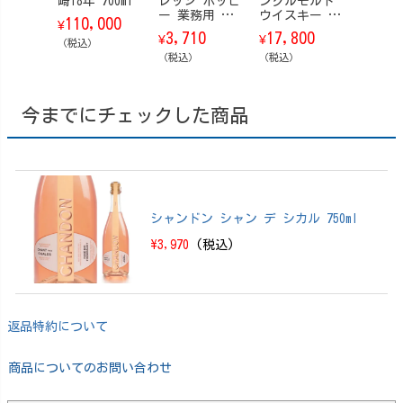
崎18年 700ml
レッジ ホッピ
ングルモルト
ジャパ
ー 業務用 瓶
ウイスキー 白
ハーモ
110,000
¥
360ml 20本/ケ
州 Story of t
【箱なし
3,710
17,800
12,8
¥
¥
¥
（税込）
ース
he Distillery
0ml
（税込）
（ストーリ
（税込）
（税込）
ー・オブ・
ザ・ディステ
ィラリー） 20
今までにチェックした商品
25 EDITION 70
0ml【箱付】
シャンドン シャン デ シカル 750ml
\3,970
(税込)
返品特約について
商品についてのお問い合わせ