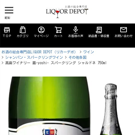
MENU
store
account_circle
settings_voice
receipt_long
ＴＯＰ
カテゴリ
マイページ
カート
お客様の声
納品書・領収書
お問い合わせ
お酒の総合専門店LIQUOR DEPOT（リカーデポ）
ワイン
シャンパン・スパークリングワイン
その他各国
高畠ワイナリー 嘉-yoshi- スパークリング シャルドネ 750ml