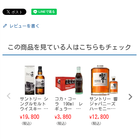
レビューを書く
この商品を見ている人はこちらもチェック
サントリー シ
コカ・コー
サントリー 響
サント
ングルモルト
ラ 190ml レ
ジャパニーズ
崎18年 
ウイスキー 山
ギュラー
ハーモニー
110,
¥
崎 Story of t
瓶 24本/ケー
【箱なし】 70
19,800
3,860
12,800
¥
¥
¥
he Distillery
ス
0ml
（税込）
（ストーリ
（税込）
（税込）
（税込）
ー・オブ・
ザ・ディステ
ィラリー） 20