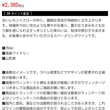
¥
2,360
税込
[
24
ポイント進呈 ]
淡いレモンイエローの中に、繊細な気泡が持続的に立ち上がりま
す。柑橘系や白い花のような華やかな香り、豊かなうまみをともな
う酸を感じられるすっきりとした味わいは、和洋中問わずさまざま
な、お食事と合わせていただけるスパークリングワインです。
■750ml
■高畠ワイナリー
■山形県
■画像はイメージです。ラベル変更などでデザインが変更される場
合が御座います。
■画像のヴィンテージと異なる場合が御座いますのでヴィンテージ
につきましては商品名をご確認お願い致します。
■商品名にヴィンテージの記載が無い場合は最新のヴィンテージお
よびノンヴィンテージの商品のお届けとなります。
■瓶内に酒石、澱などの沈殿物が見られることがありますが、これ
はワインの葡萄由来の成分ですので、安心してお召し上がりくださ