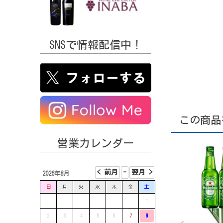
SNSで情報配信中！
この商品
営業カレンダー
2026年8月
日
月
火
水
木
金
土
1
2
3
4
5
6
7
8