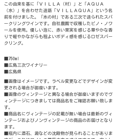
この由来を基に「ＶＩＬＬＡ（村）」と「ＡＱＵＡ
（水）」を合わせた造語「ＶＩＬＬＡＱＵＡ」という名
前を付けました。「水の村」である三次で造られたスパ
ークリングワインです。自社農園で収穫したピノ・ノワ
ールを使用。優しい泡に、赤い果実を感じる華やかな香
りで軽やかながらも程よいボディ感を感じるロゼスパー
クリング。
■750ml
■広島三次ワイナリー
■広島県
■画像はイメージです。ラベル変更などでデザインが変
更される場合が御座います。
■画像のヴィンテージと異なる場合が御座いますのでヴ
ィンテージにつきましては商品名をご確認お願い致しま
す。
■商品名にヴィンテージの記載が無い場合は最新のヴィ
ンテージおよびノンヴィンテージの商品のお届けとなり
ます。
■瓶内に酒石、澱などの沈殿物が見られることがありま