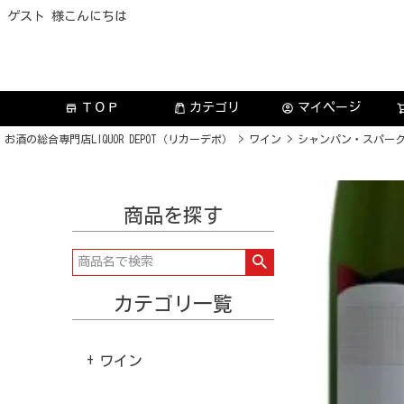
ゲスト 様こんにちは
ＴＯＰ
カテゴリ
マイページ
store
account_circle
お酒の総合専門店LIQUOR DEPOT（リカーデポ）
ワイン
シャンパン・スパー
商品を探す
カテゴリ一覧
ワイン