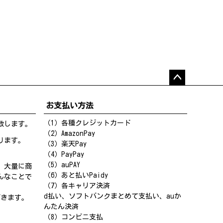
ペー
ジト
お支払い方法
ップ
へ
（1）各種クレジットカード
致します。
（2）AmazonPay
ります。
（3）楽天Pay
（4）PayPay
（5）auPAY
、大量に商
（6）あと払いPaidy
んなことで
（7）各キャリア決済
d払い、ソフトバンクまとめて支払い、auか
だきます。
んたん決済
（8）コンビニ支払