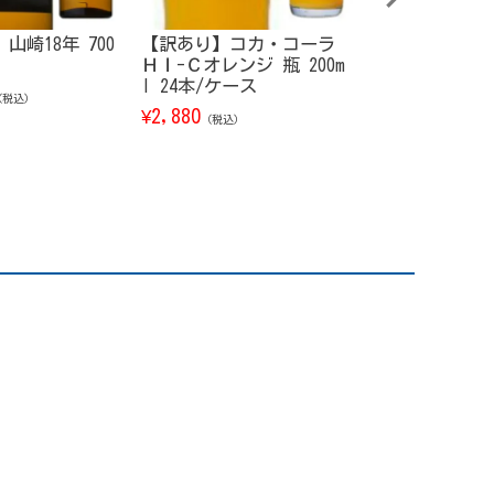
山崎18年 700
【訳あり】コカ・コーラ
サントリー 響
ＨＩ-Ｃオレンジ 瓶 200m
ムハーモニー【
l 24本/ケース
26 700ml
（税込）
2,880
23,800
¥
¥
（税込）
（税込）