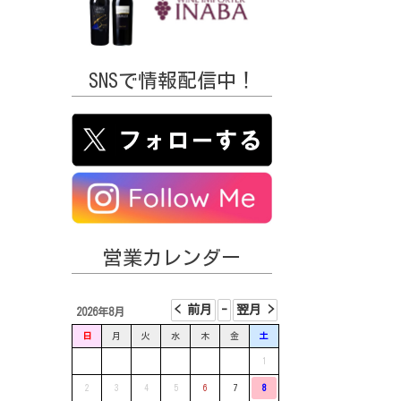
SNSで情報配信中！
営業カレンダー
2026年8月
日
月
火
水
木
金
土
1
2
3
4
5
6
7
8