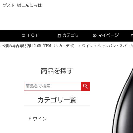
ゲスト 様こんにちは
ＴＯＰ
カテゴリ
マイページ
store
account_circle
お酒の総合専門店LIQUOR DEPOT（リカーデポ）
ワイン
シャンパン・スパー
商品を探す
カテゴリ一覧
ワイン