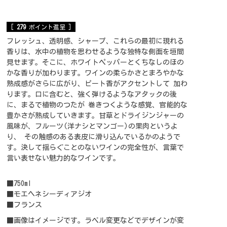
[
279
ポイント進呈 ]
フレッシュ、透明感、シャープ、これらの最初に現れる
香りは、水中の植物を思わせるような独特な側面を垣間
見せます。そこに、ホワイトペッパーとくちなしのほの
かな香りが加わります。ワインの柔らかさとまろやかな
熟成感がさらに広がり、ピート香がアクセントして 加わ
ります。口に含むと、強く弾けるようなアタックの後
に、まるで植物のつたが 巻きつくような感覚、官能的な
豊かさが熟成していきます。甘草とドライジンジャーの
風味が、フルーツ(洋ナシとマンゴー)の果肉というよ
り、 その触感のある表皮に滑り込んでいるかのようで
す。決して揺らぐことのないワインの完全性が、言葉で
言い表せない魅力的なワインです。
■750ml
■モエヘネシーディアジオ
■フランス
■画像はイメージです。ラベル変更などでデザインが変