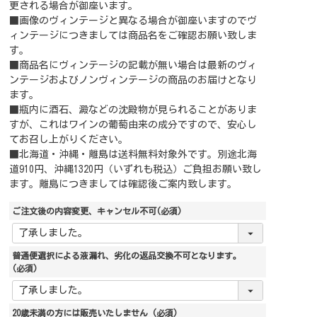
更される場合が御座います。
■画像のヴィンテージと異なる場合が御座いますのでヴ
ィンテージにつきましては商品名をご確認お願い致しま
す。
■商品名にヴィンテージの記載が無い場合は最新のヴィ
ンテージおよびノンヴィンテージの商品のお届けとなり
ます。
■瓶内に酒石、澱などの沈殿物が見られることがありま
すが、これはワインの葡萄由来の成分ですので、安心し
てお召し上がりください。
■北海道・沖縄・離島は送料無料対象外です。別途北海
道910円、沖縄1320円（いずれも税込）ご負担お願い致し
ます。離島につきましては確認後ご案内致します。
ご注文後の内容変更、キャンセル不可
(必須)
普通便選択による液漏れ、劣化の返品交換不可となります。
(必須)
20歳未満の方には販売いたしません
(必須)