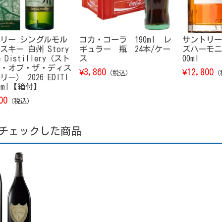
リー シングルモル
コカ・コーラ 190ml レ
サントリー
スキー 白州 Story
ギュラー 瓶 24本/ケー
ズハーモニ
e Distillery（スト
ス
00ml
・オブ・ザ・ディス
3,860
12,800
¥
¥
（税込）
（
ー） 2026 EDITI
00ml【箱付】
00
（税込）
チェックした商品