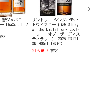
 響ジャパニー
サントリー シングルモル
ドン・ペリニョン
ー【箱なし】 7
トウイスキー 山崎 Story
0ml【箱なし
of the Distillery（スト
51,310
¥
（税込
ーリー・オブ・ザ・ディス
税込）
ティラリー） 2025 EDITI
ON 700ml【箱付】
19,800
¥
（税込）