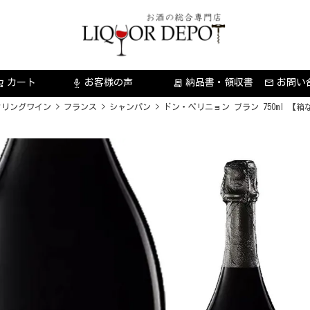
カート
お客様の声
納品書・領収書
お問い
settings_voice
receipt_long
クリングワイン
フランス
シャンパン
ドン・ペリニョン ブラン 750ml 【