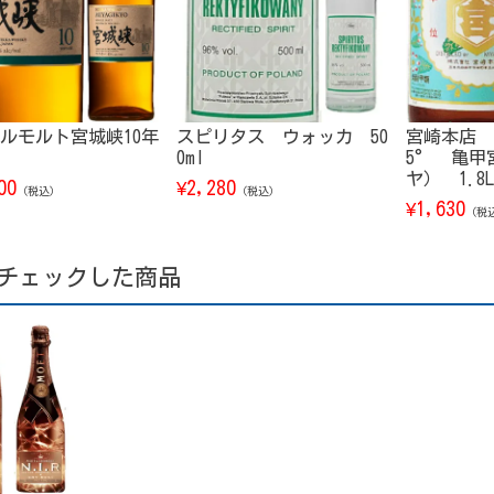
ルモルト宮城峡10年
スピリタス ウォッカ 50
宮崎本店 
0ml
5° 亀甲
ヤ） 1.8L
00
2,280
¥
（税込）
（税込）
1,630
¥
（税
チェックした商品