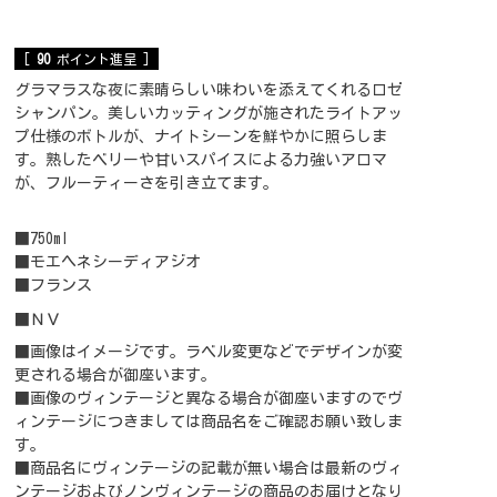
[
90
ポイント進呈 ]
グラマラスな夜に素晴らしい味わいを添えてくれるロゼ
シャンパン。美しいカッティングが施されたライトアッ
プ仕様のボトルが、ナイトシーンを鮮やかに照らしま
す。熟したベリーや甘いスパイスによる力強いアロマ
が、フルーティーさを引き立てます。
■750ml
■モエヘネシーディアジオ
■フランス
■ＮＶ
■画像はイメージです。ラベル変更などでデザインが変
更される場合が御座います。
■画像のヴィンテージと異なる場合が御座いますのでヴ
ィンテージにつきましては商品名をご確認お願い致しま
す。
■商品名にヴィンテージの記載が無い場合は最新のヴィ
ンテージおよびノンヴィンテージの商品のお届けとなり