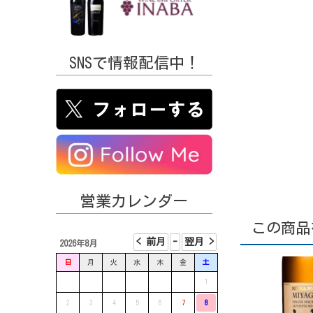
SNSで情報配信中！
営業カレンダー
この商品
2026年8月
日
月
火
水
木
金
土
1
2
3
4
5
6
7
8