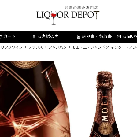
カート
お客様の声
納品書・領収書
お問い
settings_voice
receipt_long
クリングワイン
フランス
シャンパン
モエ・エ・シャンドン ネクター・アンペ