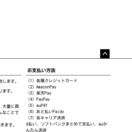
ペー
ジト
お支払い方法
ップ
へ
（1）各種クレジットカード
致します。
（2）AmazonPay
ります。
（3）楽天Pay
（4）PayPay
（5）auPAY
、大量に商
（6）あと払いPaidy
んなことで
（7）各キャリア決済
d払い、ソフトバンクまとめて支払い、auか
だきます。
んたん決済