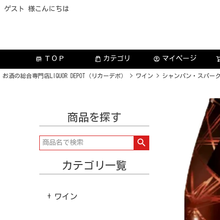
ゲスト 様こんにちは
ＴＯＰ
カテゴリ
マイページ
store
account_circle
お酒の総合専門店LIQUOR DEPOT（リカーデポ）
ワイン
シャンパン・スパー
商品を探す
カテゴリ一覧
ワイン