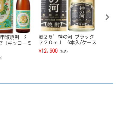
麦２５゜神の河 ブラック
甲類焼酎 2
グレンフィディッ
７２０ｍｌ 6本入/ケース
宮（キッコーミ
00ml
12,600
¥
5,760
¥
（税込）
（税込）
込）