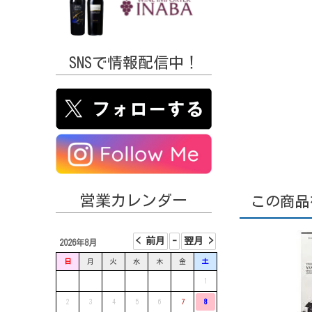
SNSで情報配信中！
営業カレンダー
この商品
2026年8月
日
月
火
水
木
金
土
1
2
3
4
5
6
7
8