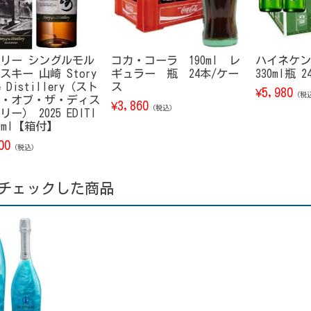
リー シングルモル
コカ・コーラ 190ml レ
ハイネケン
スキー 山崎 Story
ギュラー 瓶 24本/ケー
330ml瓶 
e Distillery（スト
ス
5,980
¥
（税
・オブ・ザ・ディス
3,860
¥
（税込）
ー） 2025 EDITI
00ml【箱付】
00
（税込）
チェックした商品