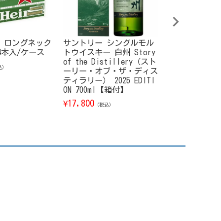
 ロングネック
サントリー シングルモル
サントリー 響
24本入/ケース
トウイスキー 白州 Story
ムハーモニー【
of the Distillery（スト
26 700ml
込）
ーリー・オブ・ザ・ディス
23,800
¥
（税込）
ティラリー） 2025 EDITI
ON 700ml【箱付】
17,800
¥
（税込）