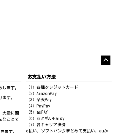
ペー
ジト
お支払い方法
ップ
へ
（1）各種クレジットカード
致します。
（2）AmazonPay
ります。
（3）楽天Pay
（4）PayPay
（5）auPAY
、大量に商
（6）あと払いPaidy
んなことで
（7）各キャリア決済
d払い、ソフトバンクまとめて支払い、auか
だきます。