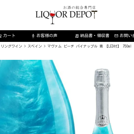
カート
お客様の声
納品書・領収書
お問い
settings_voice
receipt_long
クリングワイン
スペイン
マヴァム ビーチ パイナップル 青 【LED付】 750ml