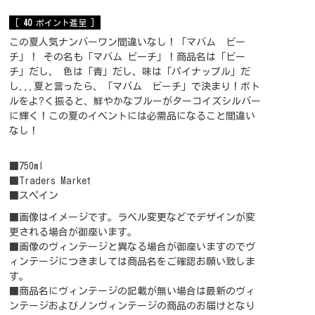
[
40
ポイント進呈 ]
この夏人気ナンバーワン間違いなし！「マバム ビー
チ」！ その名も「マバム ビーチ」！商品名は「ビー
チ」だし、 色は「青」だし、味は「パイナップル」だ
し...夏と言ったら、「マバム ビーチ」で決まり！ボト
ルをよ?く振ると、鮮やかなブルーがターコイズシルバー
に輝く！この夏のイベントには必需品になること間違い
なし！
■750ml
■Traders Market
■スペイン
■画像はイメージです。ラベル変更などでデザインが変
更される場合が御座います。
■画像のヴィンテージと異なる場合が御座いますのでヴ
ィンテージにつきましては商品名をご確認お願い致しま
す。
■商品名にヴィンテージの記載が無い場合は最新のヴィ
ンテージおよびノンヴィンテージの商品のお届けとなり