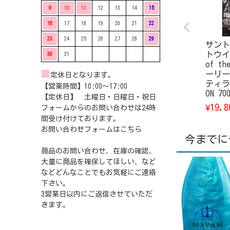
9
10
11
12
13
14
15
16
17
18
19
20
21
22
23
24
25
26
27
28
29
サント
トウイ
30
31
of th
■
ーリー
定休日となります。
ティラリ
【営業時間】10:00〜17:00
ON 7
【定休日】 土曜日・日曜日・祝日
19,8
¥
フォームからのお問い合わせは24時
間受け付けております。
お問い合わせフォームは
こちら
今までに
商品のお問い合わせ、在庫の確認、
大量に商品を確保してほしい、など
などどんなことでもお気軽にご連絡
下さい。
3営業日以内にご返信させていただ
きます。