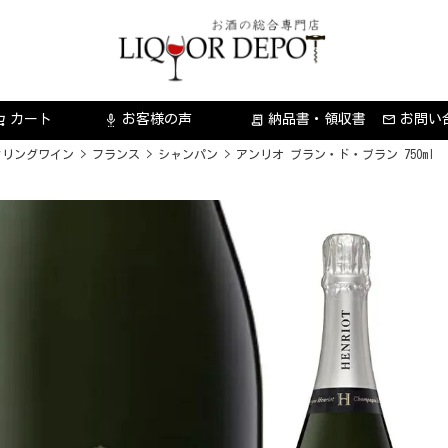
カート
お客様の声
納品書・領収書
お問い
settings_voice
receipt_long
クリングワイン
フランス
シャンパン
アンリオ ブラン・ド・ブラン 750ml