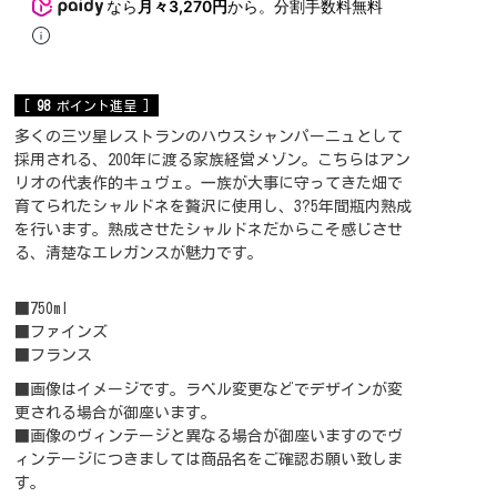
なら
月々3,270円
から。分割手数料無料
[
98
ポイント進呈 ]
多くの三ツ星レストランのハウスシャンパーニュとして
採用される、200年に渡る家族経営メゾン。こちらはアン
リオの代表作的キュヴェ。一族が大事に守ってきた畑で
育てられたシャルドネを贅沢に使用し、3?5年間瓶内熟成
を行います。熟成させたシャルドネだからこそ感じさせ
る、清楚なエレガンスが魅力です。
■750ml
■ファインズ
■フランス
■画像はイメージです。ラベル変更などでデザインが変
更される場合が御座います。
■画像のヴィンテージと異なる場合が御座いますのでヴ
ィンテージにつきましては商品名をご確認お願い致しま
す。