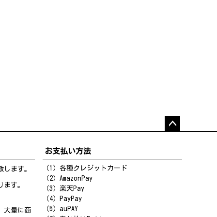
ペー
ジト
お支払い方法
ップ
へ
（1）各種クレジットカード
致します。
（2）AmazonPay
ります。
（3）楽天Pay
（4）PayPay
（5）auPAY
、大量に商