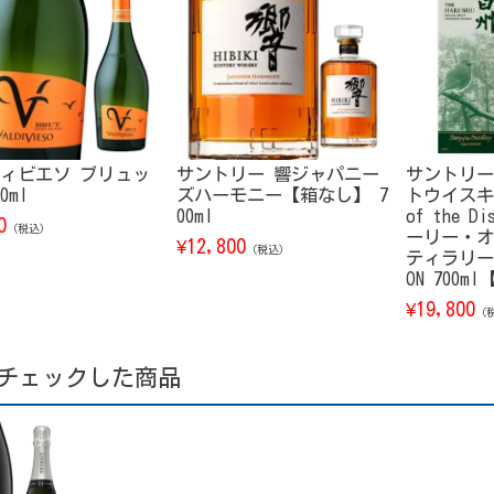
ィビエソ ブリュッ
サントリー 響ジャパニー
サントリー
0ml
ズハーモニー【箱なし】 7
トウイスキー
00ml
of the D
0
（税込）
ーリー・オ
12,800
¥
（税込）
ティラリー） 
ON 700m
19,800
¥
（
チェックした商品