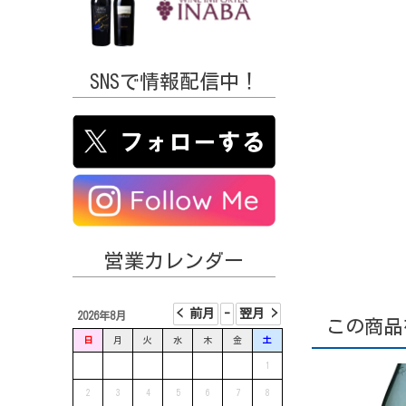
SNSで情報配信中！
営業カレンダー
2026年8月
この商品
日
月
火
水
木
金
土
1
2
3
4
5
6
7
8