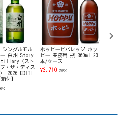
 シングルモル
ホッピービバレッジ ホッ
サンテロ ブラ
 白州 Story
ピー 業務用 瓶 360ml 20
ット 750ml
istillery（スト
本/ケース
1,160
¥
（税込）
ブ・ザ・ディス
3,710
¥
（税込）
2026 EDITI
l【箱付】
税込）