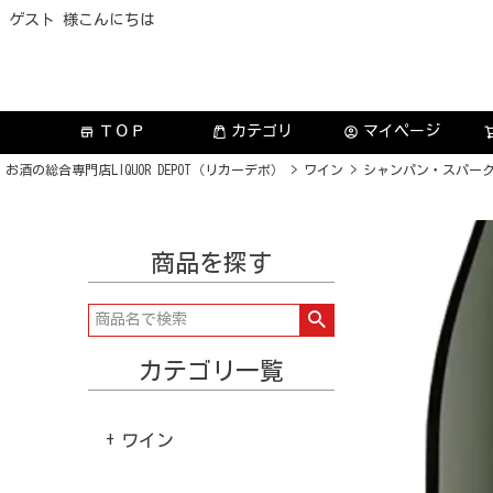
ゲスト 様こんにちは
ＴＯＰ
カテゴリ
マイページ
store
account_circle
お酒の総合専門店LIQUOR DEPOT（リカーデポ）
ワイン
シャンパン・スパー
商品を探す
カテゴリ一覧
ワイン