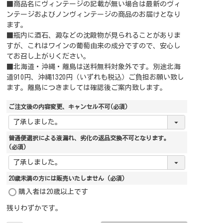
■商品名にヴィンテージの記載が無い場合は最新のヴィ
ンテージおよびノンヴィンテージの商品のお届けとなり
ます。
■瓶内に酒石、澱などの沈殿物が見られることがありま
すが、これはワインの葡萄由来の成分ですので、安心し
てお召し上がりください。
■北海道・沖縄・離島は送料無料対象外です。別途北海
道910円、沖縄1320円（いずれも税込）ご負担お願い致し
ます。離島につきましては確認後ご案内致します。
ご注文後の内容変更、キャンセル不可
(必須)
普通便選択による液漏れ、劣化の返品交換不可となります。
(必須)
20歳未満の方には販売いたしません
(必須)
購入者は20歳以上です
残りわずかです。