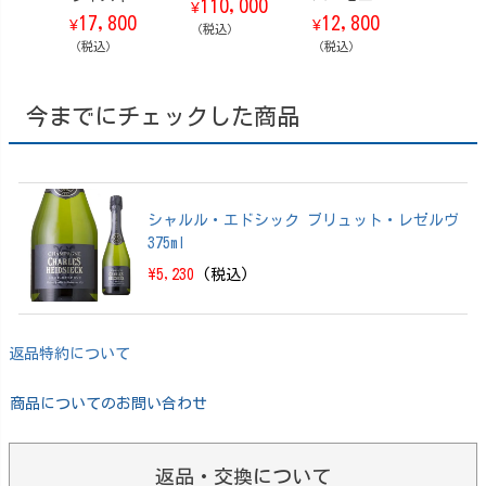
110,000
¥
州 Story of t
【箱なし】 70
360ml
17,800
12,800
3,71
¥
¥
¥
he Distillery
（税込）
0ml
ース
（ストーリ
（税込）
（税込）
（税込）
ー・オブ・
ザ・ディステ
ィラリー） 20
今までにチェックした商品
25 EDITION 70
0ml【箱付】
シャルル・エドシック ブリュット・レゼルヴ
375ml
\5,230
(税込)
返品特約について
商品についてのお問い合わせ
返品・交換について