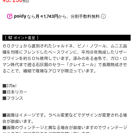
税込
なら
月々1,743円
から。分割手数料無料
[
52
ポイント進呈 ]
６０クリュから選別されたシャルドネ、ピノ・ノワール、ムニエ品
種を均等にブレンドしたベースワインに、平均８年熟成したリザー
ヴワインを約５０％使用しています。深みのある金色で、ガロ・ロ
マン時代まで遡る石灰質のセラー「クレイエール」で長期熟成させ
ることで、繊細で複雑なアロマが際立っています。
■375ml
■日本リカー
■フランス
■画像はイメージです。ラベル変更などでデザインが変更される場
合が御座います。
■画像のヴィンテージと異なる場合が御座いますのでヴィンテージ