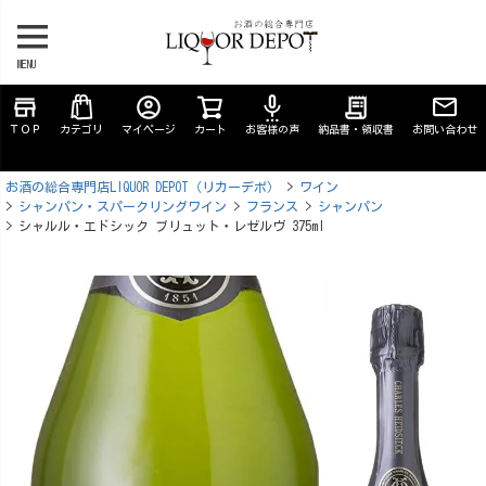
MENU
store
account_circle
settings_voice
receipt_long
ＴＯＰ
カテゴリ
マイページ
カート
お客様の声
納品書・領収書
お問い合わせ
お酒の総合専門店LIQUOR DEPOT（リカーデポ）
ワイン
シャンパン・スパークリングワイン
フランス
シャンパン
シャルル・エドシック ブリュット・レゼルヴ 375ml