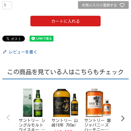
お気に入りに登録する
カートに入れる
レビューを書く
この商品を見ている人はこちらもチェック
サントリー シ
サントリー 山
サントリー 響
ホッピ
ングルモルト
崎18年 700ml
ジャパニーズ
レッジ
ウイスキー 白
ハーモニー
ー 業務