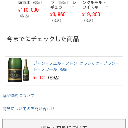
崎18年 700ml
ラ 190ml レ
ングルモルト
カ・コ
ギュラー
ウイスキー 白
Ｉ-Ｃ
110,000
¥
瓶 24本/ケー
州 Story of t
瓶 200m
3,860
19,800
2,88
¥
¥
¥
（税込）
ス
he Distillery
本/ケ
（税込）
（ストーリ
（税込）
（税込）
ー・オブ・
ザ・ディステ
ィラリー） 20
今までにチェックした商品
26 EDITION 70
0ml【箱付】
ジャン・ノエル・アトン クラシック・ブラン・
ド・ノワール 750ml
\5,120
(税込)
返品特約について
商品についてのお問い合わせ