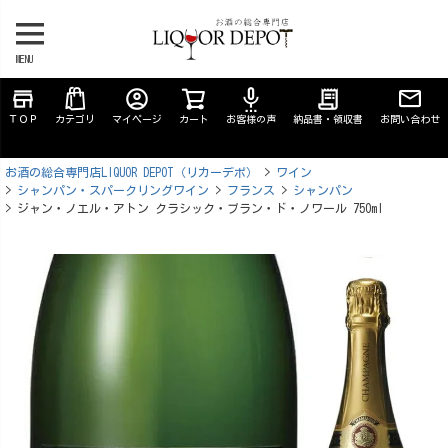
MENU
store
account_circle
settings_voice
receipt_long
ＴＯＰ
カテゴリ
マイページ
カート
お客様の声
納品書・領収書
お問い合わせ
お酒の総合専門店LIQUOR DEPOT（リカーデポ）
ワイン
シャンパン・スパークリングワイン
フランス
シャンパン
ジャン・ノエル・アトン クラシック・ブラン・ド・ノワール 750ml