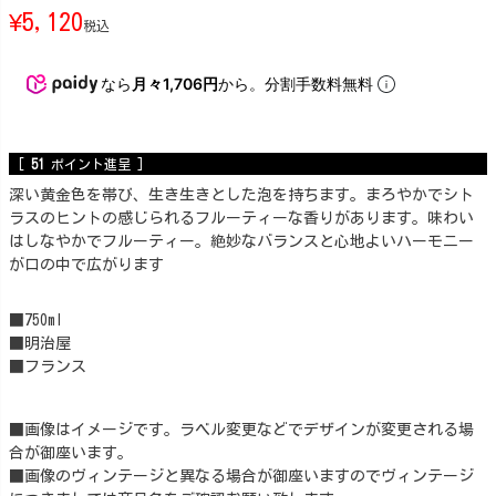
¥
5,120
税込
なら
月々1,706円
から。分割手数料無料
[
51
ポイント進呈 ]
深い黄金色を帯び、生き生きとした泡を持ちます。まろやかでシト
ラスのヒントの感じられるフルーティーな香りがあります。味わい
はしなやかでフルーティー。絶妙なバランスと心地よいハーモニー
が口の中で広がります
■750ml
■明治屋
■フランス
■画像はイメージです。ラベル変更などでデザインが変更される場
合が御座います。
■画像のヴィンテージと異なる場合が御座いますのでヴィンテージ