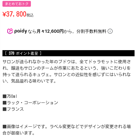
まとめておトク
¥
37,800
税込
なら
月々12,600円
から。分割手数料無料
[
378
ポイント進呈 ]
サロンが造られなかった年のブドウは、全てドゥラモットに使用さ
れ、醸造もサロンのチームが作業にあたるという、強いこだわりを
持って造られるキュヴェ。サロンとの近似性を感じずにはいられな
い、気品溢れる味わいです。
■750ml
■ラック・コーポレーション
■フランス
■画像はイメージです。ラベル変更などでデザインが変更される場
合が御座います。