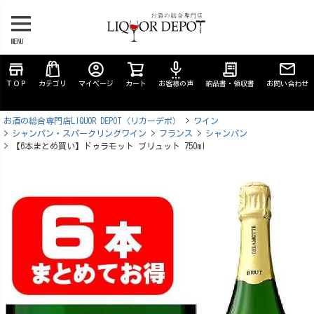
MENU
store
account_circle
settings_voice
receipt_long
ＴＯＰ
カテゴリ
マイページ
カート
お客様の声
納品書・領収書
お問い合わせ
お酒の総合専門店LIQUOR DEPOT（リカーデポ）
ワイン
シャンパン・スパークリングワイン
フランス
シャンパン
【6本まとめ買い】ドゥラモット ブリュット 750ml