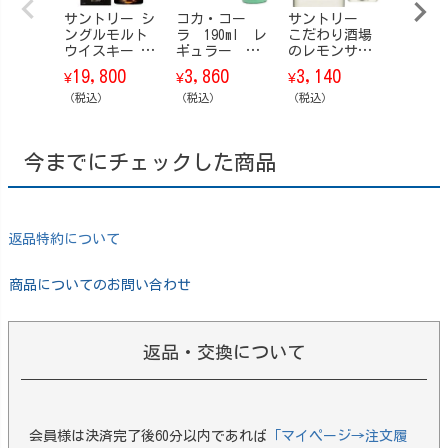
サントリー シ
コカ・コー
サントリー
サント
ングルモルト
ラ 190ml レ
こだわり酒場
ジャパ
ウイスキー 山
ギュラー
のレモンサワ
ハーモ
崎 Story of t
瓶 24本/ケー
ーの素コン
【箱なし
19,800
3,860
3,140
12,8
¥
¥
¥
¥
he Distillery
ス
ク 1.8L
0ml
（ストーリ
（税込）
（税込）
（税込）
（税込）
ー・オブ・
ザ・ディステ
ィラリー） 20
今までにチェックした商品
25 EDITION 70
0ml【箱付】
返品特約について
商品についてのお問い合わせ
返品・交換について
会員様は決済完了後60分以内であれば
「マイページ→注文履