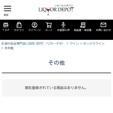
MENU
store
account_circle
settings_voice
receipt_long
ＴＯＰ
カテゴリ
マイページ
カート
お客様の声
納品書・領収書
お問い合わせ
お酒の総合専門店LIQUOR DEPOT（リカーデポ）
ワイン
ボックスワイン
その他
その他
現在登録されている商品はありません。