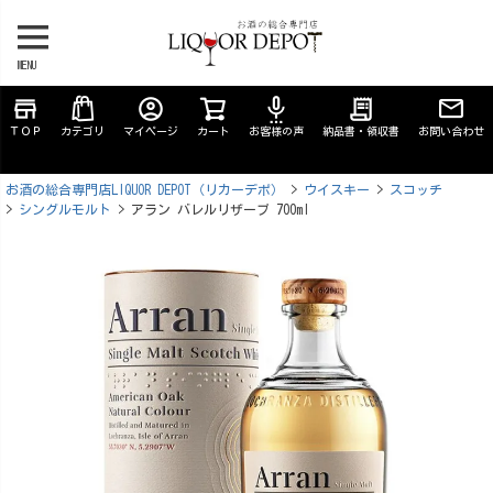
MENU
store
account_circle
settings_voice
receipt_long
ＴＯＰ
カテゴリ
マイページ
カート
お客様の声
納品書・領収書
お問い合わせ
お酒の総合専門店LIQUOR DEPOT（リカーデポ）
ウイスキー
スコッチ
シングルモルト
アラン バレルリザーブ 700ml