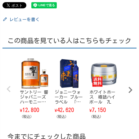
レビューを書く
この商品を見ている人はこちらもチェック
サントリー 響
ジョニーウォ
ホワイトホー
サント
ジャパニーズ
ーカー ブルー
ス 樽詰ハイ
崎18年 
ハーモニー
ラベル 「う
ボール 7L
110,
¥
【箱なし】 70
ま味」 ELUSIV
12,800
42,620
7,150
¥
¥
¥
0ml
E UMAMI 2024
（税込）
（税込）
1000ml
（税込）
（税込）
今までにチェックした商品