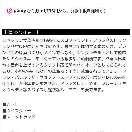
なら
月々1,736円
から。分割手数料無料
[
52
ポイント進呈 ]
ロックランザ蒸溜所は1995年にスコットランド・アラン島のロック
ランザ村に誕生した蒸溜所です。同蒸溜所は独立資本のため、ブレ
ンド用の原酒づくりがメインではなく、シングルモルトとして飲む
ためのウイスキーをつくっている数少ない蒸溜所です。昨今世界各
地で産声を上げているクラフト蒸溜所のパイオニアとして知られて
おり、小型の4基（2対）の蒸溜器で丁寧に蒸溜を行っています。ア
ラン・バレルリザーヴはファーストフィルのバーボンバレルのみを
使用し、7～8年間熟成させた、アランのレシピです。フルーティさ
とウッディなスパイスが軽快なハーモニーを奏でます。
■700ml
■ウイスクィー
■スコットランド