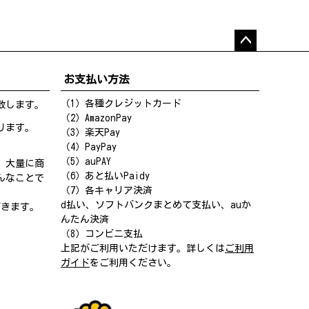
ペー
ジト
お支払い方法
ップ
へ
（1）各種クレジットカード
致します。
（2）AmazonPay
ります。
（3）楽天Pay
（4）PayPay
（5）auPAY
、大量に商
（6）あと払いPaidy
んなことで
（7）各キャリア決済
d払い、ソフトバンクまとめて支払い、auか
だきます。
んたん決済
（8）コンビニ支払
上記がご利用いただけます。詳しくは
ご利用
ガイド
をご利用ください。