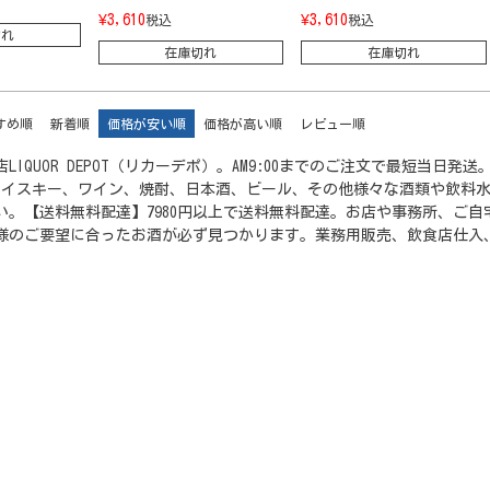
¥
3,610
¥
3,610
税込
税込
切れ
在庫切れ
在庫切れ
すめ順
新着順
価格が安い順
価格が高い順
レビュー順
LIQUOR DEPOT（リカーデポ）。AM9:00までのご注文で最短当
ウイスキー、ワイン、焼酎、日本酒、ビール、その他様々な酒類や飲料
い。【送料無料配達】7980円以上で送料無料配達。お店や事務所、ご
様のご要望に合ったお酒が必ず見つかります。業務用販売、飲食店仕入