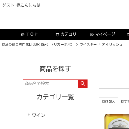
ゲスト 様こんにちは
ＴＯＰ
カテゴリ
マイページ
store
account_circle
お酒の総合専門店LIQUOR DEPOT（リカーデポ）
ウイスキー
アイリッシュ
商品を探す
カテゴリ一覧
並び替え
おす
ワイン