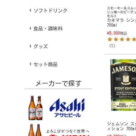
スモーキー＆スム
ソフトドリンク
シュ唯一のピーテ
モルト
カネマラ シン
700ml
食品・調味料
¥
5,000
税込
（
1
）
グッズ
セット商品
メーカーで探す
ジェムソン ス
ィション 700m