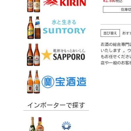
¥
2,890
税込
在庫
並び替え
おす
お酒の総合専門店
いたします 。
もお任せくださ
店や一般のお客
インポーターで探す