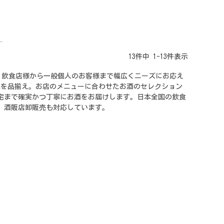
13
件中
1
-
13
件表示
日発送。飲食店様から一般個人のお客様まで幅広くニーズにお応え
水を品揃え。お店のメニューに合わせたお酒のセレクション
自宅まで確実かつ丁寧にお酒をお届けします。日本全国の飲食
、酒販店卸販売も対応しています。