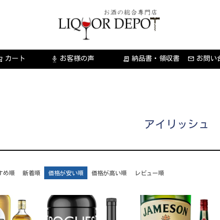
カート
お客様の声
納品書・領収書
お問い
settings_voice
receipt_long
アイリッシュ
すめ順
新着順
価格が安い順
価格が高い順
レビュー順