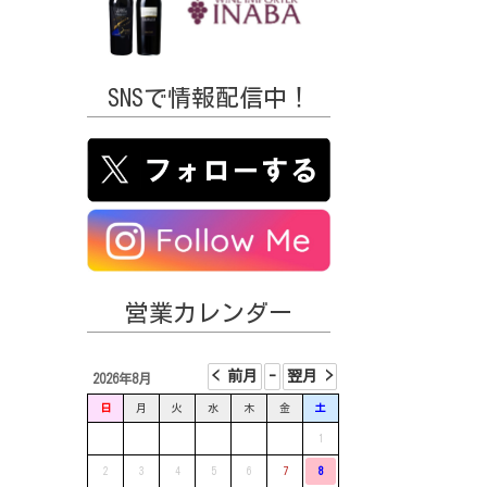
SNSで情報配信中！
営業カレンダー
2026年8月
日
月
火
水
木
金
土
1
2
3
4
5
6
7
8